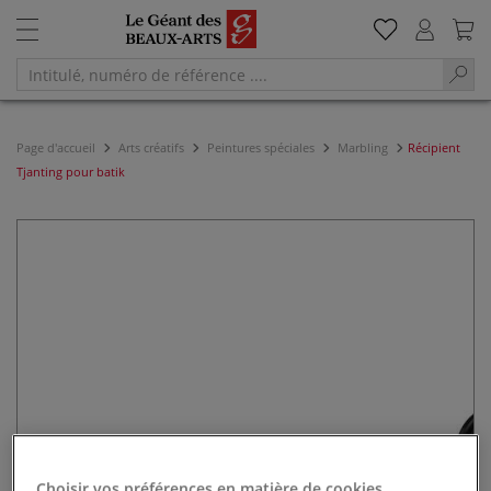
Page d'accueil
Arts créatifs
Peintures spéciales
Marbling
Récipient
Tjanting pour batik
Choisir vos préférences en matière de cookies