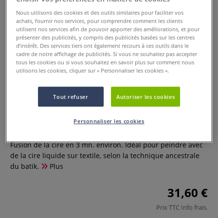
Nous utilisons des cookies et des outils similaires pour faciliter vos
achats, fournir nos services, pour comprendre comment les clients
utilisent nos services afin de pouvoir apporter des améliorations, et pour
présenter des publicités, y compris des publicités basées sur les centres
d’intérêt. Des services tiers ont également recours à ces outils dans le
cadre de notre affichage de publicités. Si vous ne souhaitez pas accepter
tous les cookies ou si vous souhaitez en savoir plus sur comment nous
utilisons les cookies, cliquer sur « Personnaliser les cookies ».
Récipient Tjanting pour batik
Tout refuser
Autoriser les cookies
0 Commentaires
Personnaliser les cookies
Récipient Tjanting pour batik : 230 V. 22 W. Longueur 30 cm.
Fusion de la cire en 3 mn. environ. Idéal pour peindre avec
de la cire liquide sur textile, selon la technique ancestrale
du batik.
Plus
31,60 €
Prix TTC
Info frais
.