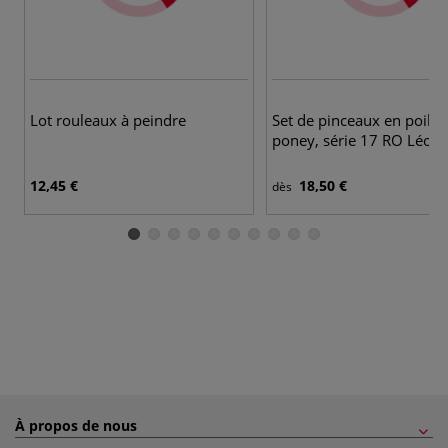
3
Lot rouleaux à peindre
Set de pinceaux en poils 
poney, série 17 RO Léon
12,45 €
18,50 €
dès
À propos de nous