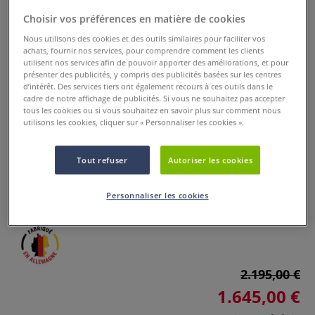
Choisir vos préférences en matière de cookies
Nous utilisons des cookies et des outils similaires pour faciliter vos
achats, fournir nos services, pour comprendre comment les clients
utilisent nos services afin de pouvoir apporter des améliorations, et pour
présenter des publicités, y compris des publicités basées sur les centres
d’intérêt. Des services tiers ont également recours à ces outils dans le
cadre de notre affichage de publicités. Si vous ne souhaitez pas accepter
tous les cookies ou si vous souhaitez en savoir plus sur comment nous
Presse 50 cm Abig
utilisons les cookies, cliquer sur « Personnaliser les cookies ».
0 Commentaires
Tout refuser
Autoriser les cookies
La longueur du cylindre de cette presse est de 50 cm.
Plus
Personnaliser les cookies
2.195,00 €
1.645,00 €