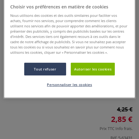
Choisir vos préférences en matière de cookies
Nous utilisons des cookies et des outils similaires pour faciliter vos
achats, fournir nos services, pour comprendre comment les clients
utilisent nos services afin de pouvoir apporter des améliorations, et pour
présenter des publicités, y compris des publicités basées sur les centres
d’intérêt. Des services tiers ont également recours à ces outils dans le
cadre de notre affichage de publicités. Si vous ne souhaitez pas accepter
tous les cookies ou si vous souhaitez en savoir plus sur comment nous
utilisons les cookies, cliquer sur « Personnaliser les cookies ».
Porte-plume N° 104 Speedbal
Tout refuser
Autoriser les cookies
0 Commentaires
Personnaliser les cookies
La forme originale de ce porte-plume est parfaitement
adaptée aux plumes corbeau n° 100, 103 et 104.
Plus
4,25 €
2,85 €
Prix TTC
Info frais
.
Réf.
5-63431