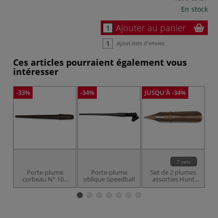
En stock
Ajouter au panier
Ajout liste d'envies
Ces articles pourraient également vous
intéresser
-33%
-34%
JUSQU'À -34%
-3
7 sets
Porte-plume
Porte-plume
Set de 2 plumes
S
corbeau N° 102
oblique Speedball
assorties Hunt
b
Speedball
pointe fine
Speedball