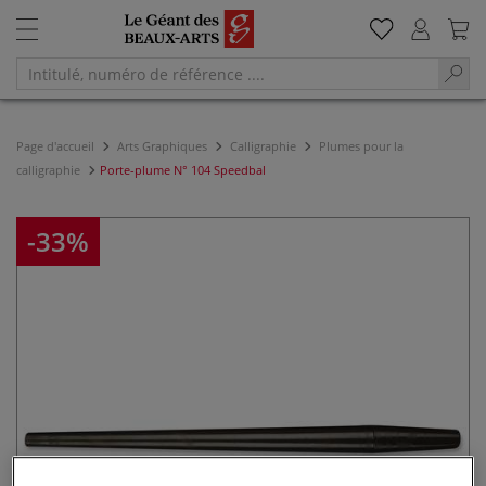
Page d'accueil
Arts Graphiques
Calligraphie
Plumes pour la
calligraphie
Porte-plume N° 104 Speedbal
-33%