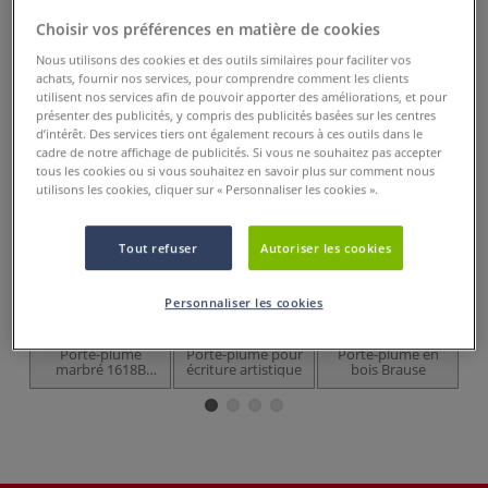
Prix TTC
Info frais
.
Choisir vos préférences en matière de cookies
Acheter ce Produit
Nous utilisons des cookies et des outils similaires pour faciliter vos
achats, fournir nos services, pour comprendre comment les clients
utilisent nos services afin de pouvoir apporter des améliorations, et pour
Ces articles pourraient également vous
présenter des publicités, y compris des publicités basées sur les centres
intéresser
d’intérêt. Des services tiers ont également recours à ces outils dans le
cadre de notre affichage de publicités. Si vous ne souhaitez pas accepter
tous les cookies ou si vous souhaitez en savoir plus sur comment nous
utilisons les cookies, cliquer sur « Personnaliser les cookies ».
Tout refuser
Autoriser les cookies
Personnaliser les cookies
Porte-plume
Porte-plume pour
Porte-plume en
marbré 1618B
écriture artistique
bois Brause
Brause