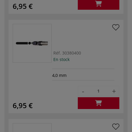
6,95 €
Réf.
30380400
En stock
4,0 mm
-
+
6,95 €