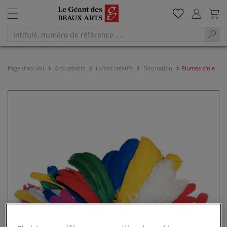
Page d'accueil
Arts créatifs
Loisirs créatifs
Décoration
Plumes d'oie