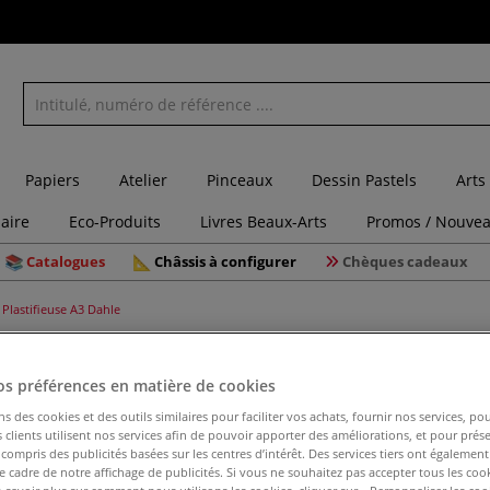
Papiers
Atelier
Pinceaux
Dessin Pastels
Arts
laire
Eco-Produits
Livres Beaux-Arts
Promos / Nouvea
Catalogues
Châssis à configurer
Chèques cadeaux
Plastifieuse A3 Dahle
os préférences en matière de cookies
Plastifie
ns des cookies et des outils similaires pour faciliter vos achats, fournir nos services, 
clients utilisent nos services afin de pouvoir apporter des améliorations, et pour prés
y compris des publicités basées sur les centres d’intérêt. Des services tiers ont également
le cadre de notre affichage de publicités. Si vous ne souhaitez pas accepter tous les coo