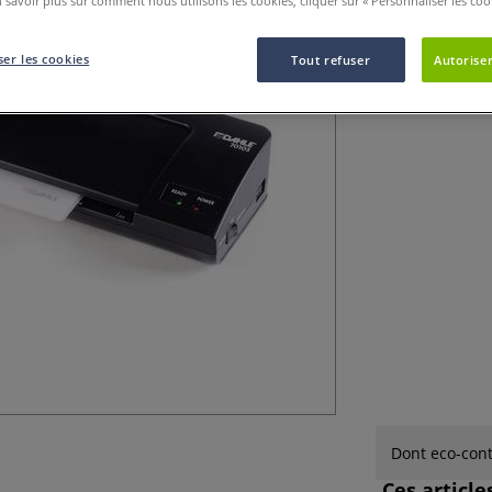
 savoir plus sur comment nous utilisons les cookies, cliquer sur « Personnaliser les cook
Plastification fi
salissures.
Plu
er les cookies
Tout refuser
Autoriser
Dont eco-cont
Ces articl