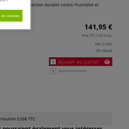
ies ».
able pour une protection durable contre l’humidité et
s
 les cookies
141,95 €
Prix TTC
Info frais
.
Réf.
57383
En stock
Ajouter au panier
Ajout liste d'envies
ribution 0,58€ TTC
es pourraient également vous intéresser