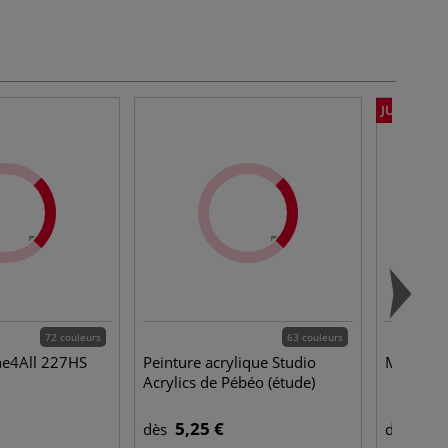
JUSQU'À -
72 couleurs
63 couleurs
e4All 227HS
Peinture acrylique Studio
Mosaique
Acrylics de Pébéo (étude)
5,25 €
3,1
dès
dès