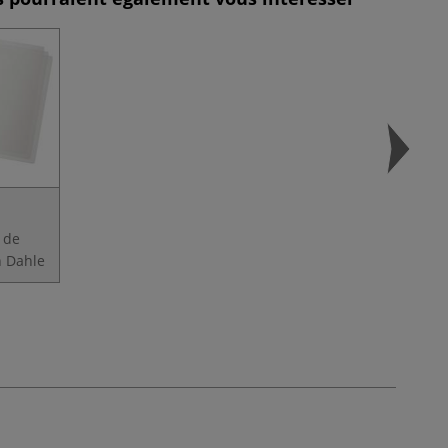
 de
n Dahle