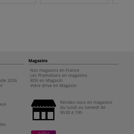
Magasins
Nos magasins en France
Les Promotions en magasins
nde 202
6
RDV en Magasin
er
Votre drive en Magasin
Rendez-vous en magasins
aux
du lundi au samedi de
9h30 à 19h
ées