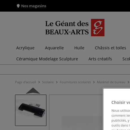
Nos magasins
Acrylique
Aquarelle
Huile
Châssis et toiles
Céramique Modelage Sculpture
Arts créatifs
Sco
Page d'accueil
Scolaire
Fournitures scolaires
Matériel de bureau
Choisir v
Nous utiliso
comment les 
publicités, 
outils dans 