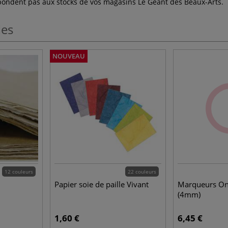
espondent pas aux stocks de vos magasins Le Géant des Beaux-Arts.
les
NOUVEAU
12 couleurs
22 couleurs
Papier soie de paille Vivant
Marqueurs On
(4mm)
1,60 €
6,45 €