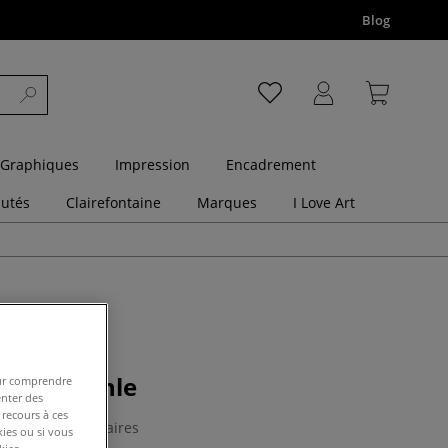
Blog
 Graphiques
Impression
Encadrement
utés
Clairefontaine
Marques
I Love Art
use A3 Dahle
pour comprendre
enter des
 recours à ces
0 Commentaires
kies ou si vous