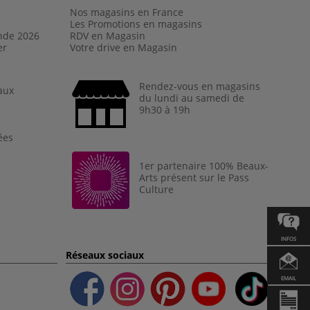
Nos magasins en France
Les Promotions en magasins
nde 202
6
RDV en Magasin
er
Votre drive en Magasin
Rendez-vous en magasins
aux
du lundi au samedi de
9h30 à 19h
ées
1er partenaire 100% Beaux-
Arts présent sur le Pass
Culture
INFOS
Réseaux sociaux
EMAIL