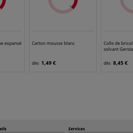
ne expansé
Carton mousse blanc
Colle de brico
solvant Gerst
1,49 €
8,45 €
dès
dès
eils
Services