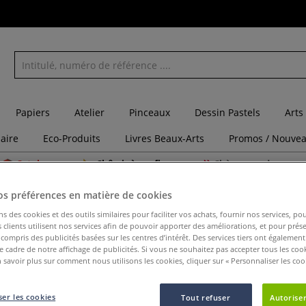
Papiers
Atelier
Pinceaux
Dessin Pastels
Arts
laire
Eco-Produits
Livres Beaux-Arts
Promos / Nouvea
Catalogues
Châssis à configurer
Chèques cadeaux
isme
Plaque de polystyrène mat pour maquettes d'architecte Schulcz
os préférences en matière de cookies
ns des cookies et des outils similaires pour faciliter vos achats, fournir nos services, 
clients utilisent nos services afin de pouvoir apporter des améliorations, et pour prés
Plaque d
y compris des publicités basées sur les centres d’intérêt. Des services tiers ont également
le cadre de notre affichage de publicités. Si vous ne souhaitez pas accepter tous les coo
maquettes
 savoir plus sur comment nous utilisons les cookies, cliquer sur « Personnaliser les cook
er les cookies
Tout refuser
Autoriser