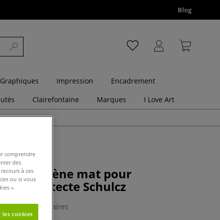
Blog
 Graphiques
Impression
Encadrement
utés
Clairefontaine
Marques
I Love Art
pour comprendre
enter des
e polystyrène mat pour
 recours à ces
kies ou si vous
 d'architecte Schulcz
ies ».
0 Commentaires
 les cookies