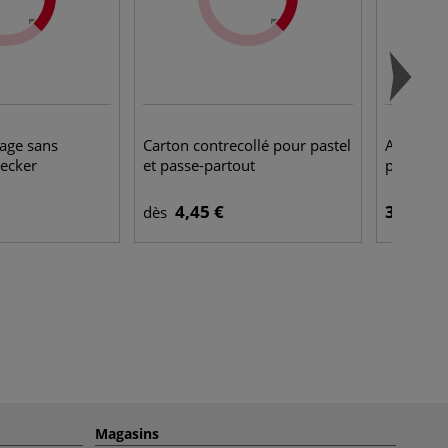
lage sans
Carton contrecollé pour pastel
Assortime
aecker
et passe-partout
papier d
4,45 €
34,50 €
dès
Magasins