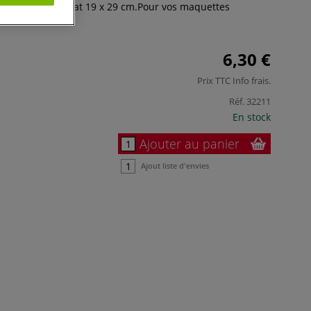
yrène mat. Format 19 x 29 cm.Pour vos maquettes
Plus
6,30 €
Prix TTC
Info frais
.
Réf.
32211
En stock
Ajouter au panier
Ajout liste d'envies