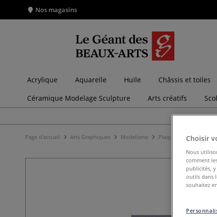
Nos magasins
Acrylique
Aquarelle
Huile
Châssis et toiles
Céramique Modelage Sculpture
Arts créatifs
Sco
Page d'accueil
Arts Graphiques
Modelisme
Plaques pour le modél
Choisir v
Nous utiliso
comment les 
publicités, 
outils dans 
souhaitez en
Personnalis