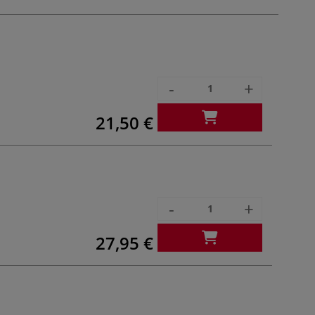
-
+
21,50 €
-
+
27,95 €