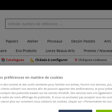
Papiers
Atelier
Pinceaux
Dessin Pastels
Arts
laire
Eco-Produits
Livres Beaux-Arts
Promos / Nouvea
Catalogues
Châssis à configurer
Chèques cadeaux
Planche à graver Essdee
os préférences en matière de cookies
ns des cookies et des outils similaires pour faciliter vos achats, fournir nos services, 
clients utilisent nos services afin de pouvoir apporter des améliorations, et pour prés
y compris des publicités basées sur les centres d’intérêt. Des services tiers ont également
Planche à
le cadre de notre affichage de publicités. Si vous ne souhaitez pas accepter tous les coo
 savoir plus sur comment nous utilisons les cookies, cliquer sur « Personnaliser les cook