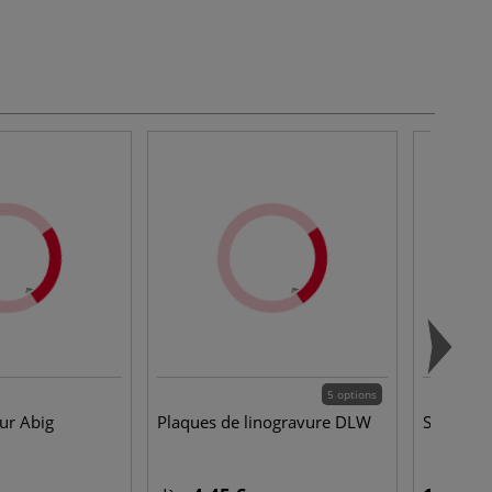
5 options
ur Abig
Plaques de linogravure DLW
Set de l