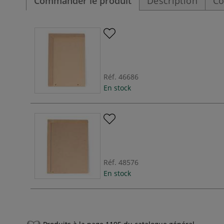
Commander le produit
Description
Co
Réf.
46686
En stock
Réf.
48576
En stock