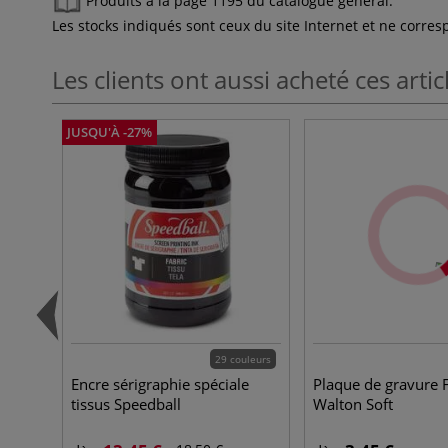
Produits à la page 1195 du catalogue général.
Les stocks indiqués sont ceux du site Internet et ne corr
Les clients ont aussi acheté ces artic
JUSQU'À -27%
29 couleurs
Encre sérigraphie spéciale
Plaque de gravure 
tissus Speedball
Walton Soft