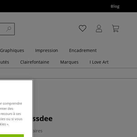
Blog
 Graphiques
Impression
Encadrement
utés
Clairefontaine
Marques
I Love Art
pour comprendre
enter des
 recours à ces
 graver Essdee
kies ou si vous
ies ».
0 Commentaires