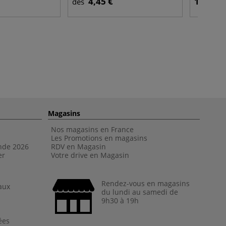
4,45 €
12,95 €
dès
Magasins
Nos magasins en France
Les Promotions en magasins
nde 202
6
RDV en Magasin
er
Votre drive en Magasin
Rendez-vous en magasins
aux
du lundi au samedi de
9h30 à 19h
ées