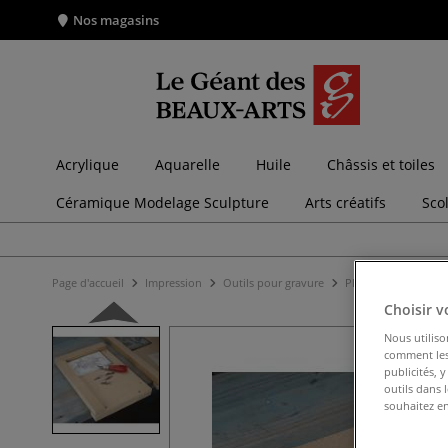
Nos magasins
Acrylique
Aquarelle
Huile
Châssis et toiles
Céramique Modelage Sculpture
Arts créatifs
Sco
Page d'accueil
Impression
Outils pour gravure
Plaques à graver
Choisir v
Nous utiliso
comment les 
publicités, 
outils dans 
souhaitez en