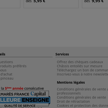
5,95 €
9,95 €
dès
dès
eils
Services
uestions
Offrez des chèques cadeaux
roduits préférés
Châssis entoilés sur mesure
nous
Téléchargez un bon de comma
 d'achat
Inscrivez-vous à notre newslett
 pinceau
Mentions légales
Conditions générales de vente 
professionnels
Conditions générales de vent
e
Droit de rétractation
Cookies et protection des donn