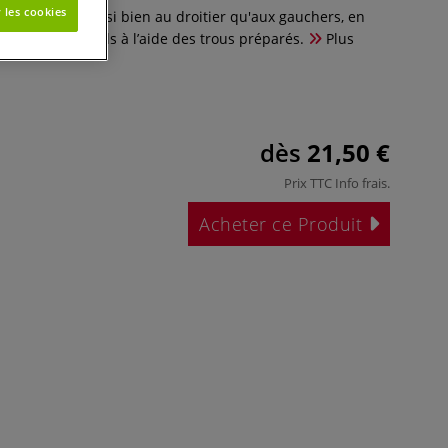
 les cookies
ver convient aussi bien au droitier qu'aux gauchers, en
plement les bords à l’aide des trous préparés.
Plus
dès
21,50 €
Prix TTC
Info frais
.
Acheter ce Produit