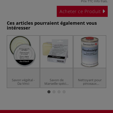
Prix TTC
Info frais
.
Acheter ce Produit
Ces articles pourraient également vous
intéresser
Savon végétal -
Savon de
Nettoyant pour
B
Da Vinci
Marseille spécial
pinceaux
Da Vinci
Gerstaecker