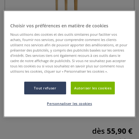
Choisir vos préférences en matière de cookies
Nous utilisons des cookies et des outils similaires pour faciliter vos
achats, fournir nos services, pour comprendre comment les clients
utilisent nos services afin de pouvoir apporter des améliorations, et pour
présenter des publicités, y compris des publicités basées sur les centres
d’intérêt. Des services tiers ont également recours à ces outils dans le
cadre de notre affichage de publicités. Si vous ne souhaitez pas accepter
Pinceau Top Acryl, manche extra-
tous les cookies ou si vous souhaitez en savoir plus sur comment nous
utilisons les cookies, cliquer sur « Personnaliser les cookies ».
long, pointe ronde, Da Vinci
Tout refuser
Autoriser les cookies
0 Commentaires
Pointe en fibres synthétiques brunes rougeâtres à longue
Personnaliser les cookies
durée de vie. Virole argentée. Manche extra-long 60 ou 100
cm.
Plus
dès
55,90 €