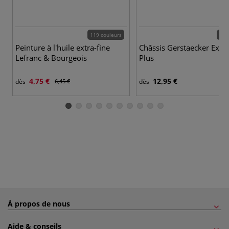
119 couleurs
37 
Peinture à l'huile extra-fine
Châssis Gerstaecker Exce
Lefranc & Bourgeois
Plus
4,75 €
12,95 €
dès
6,45 €
dès
À propos de nous
Aide & conseils