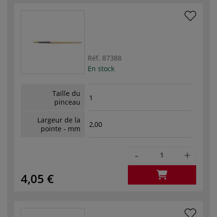
Réf.
87388
En stock
Taille du
1
pinceau
Largeur de la
2,00
pointe - mm
-
+
4,05 €