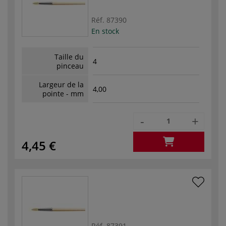
Réf.
87390
En stock
Taille du
4
pinceau
Largeur de la
4,00
pointe - mm
-
+
4,45 €
Réf.
87391