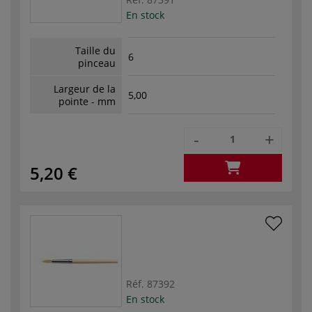
En stock
Taille du
6
pinceau
Largeur de la
5,00
pointe - mm
-
+
5,20 €
Réf.
87392
En stock