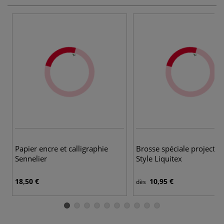
2 
Papier encre et calligraphie
Brosse spéciale projectio
Sennelier
Style Liquitex
18,50 €
10,95 €
dès