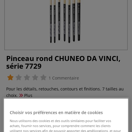
Pinceau rond CHUNEO DA VINCI,
série 7729
1 Commentaire
Pour les détails, retouches, contours et finitions. 7 tailles au
choix.
Plus
dès
4,05 €
Choisir vos préférences en matière de cookies
Prix TTC
Info frais
.
Nous utilisons des cookies et des outils similaires pour faciliter vos
achats, fournir nos services, pour comprendre comment les clients
utilisent nos services afin de pouvoir apporter des améliorations, et pour