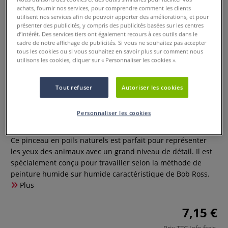
achats, fournir nos services, pour comprendre comment les clients
utilisent nos services afin de pouvoir apporter des améliorations, et pour
présenter des publicités, y compris des publicités basées sur les centres
d’intérêt. Des services tiers ont également recours à ces outils dans le
cadre de notre affichage de publicités. Si vous ne souhaitez pas accepter
tous les cookies ou si vous souhaitez en savoir plus sur comment nous
utilisons les cookies, cliquer sur « Personnaliser les cookies ».
Tout refuser
Autoriser les cookies
Pinceau pour les yeux Bob Ross®
Personnaliser les cookies
0 Commentaires
Ce pinceau en poils naturels est parfait pour représenter
les yeux des animaux avec un grand niveau de détail. Il est
spécialement conçu pour travailler selon la méthode de
peinture humide sur humide caractéristique de Bob Ross.
Plus
7,15 €
Prix TTC
Info frais
.