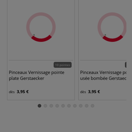
10 pointes
10 
Pinceaux Vernissage pointe
Pinceaux Vernissage poin
plate Gerstaecker
usée bombée Gerstaecke
3,95 €
3,95 €
dès
dès