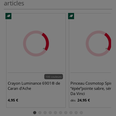
articles
100 couleurs
4 
Crayon Luminance 6901® de
Pinceau Cosmotop Spin
Caran d'Ache
“épée”pointe sabre, série
Da Vinci
4,95 €
24,95 €
dès