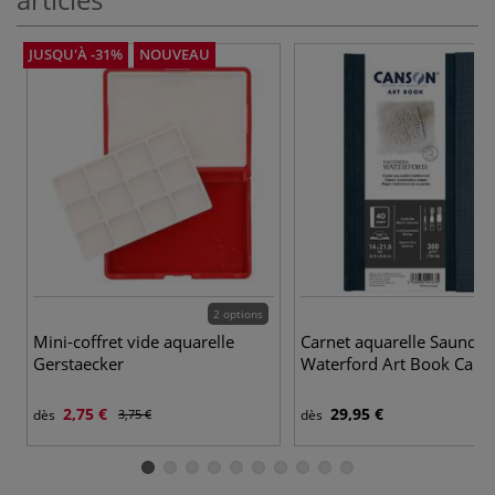
JUSQU'À -31%
NOUVEAU
2 options
Mini-coffret vide aquarelle
Carnet aquarelle Saunder
Gerstaecker
Waterford Art Book Cans
2,75 €
29,95 €
dès
3,75 €
dès