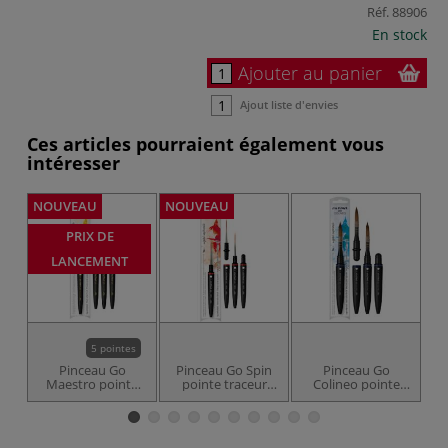
Réf.
88906
En stock
Ajouter au panier
Ajout liste d'envies
Ces articles pourraient également vous
intéresser
NOUVEAU
NOUVEAU
NO
PRIX DE
LANCEMENT
5 pointes
Pinceau Go
Pinceau Go Spin
Pinceau Go
P
Maestro pointe
pointe traceur
Colineo pointe
ronde série 8510
"trainard" série
plate série 8822
Da Vinci
8280 Da Vinci
Da Vinci