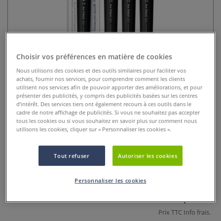
Choisir vos préférences en matière de cookies
Nous utilisons des cookies et des outils similaires pour faciliter vos
achats, fournir nos services, pour comprendre comment les clients
utilisent nos services afin de pouvoir apporter des améliorations, et pour
Pinceau Go Casaneo pointe plate
présenter des publicités, y compris des publicités basées sur les centres
d’intérêt. Des services tiers ont également recours à ces outils dans le
série 8898 Da Vinci
cadre de notre affichage de publicités. Si vous ne souhaitez pas accepter
tous les cookies ou si vous souhaitez en savoir plus sur comment nous
utilisons les cookies, cliquer sur « Personnaliser les cookies ».
0 Commentaires
Pinceau Go Casaneo pointe plate série 8898 Da Vinci avec
Tout refuser
Autoriser les cookies
fibres synthétiques ultra douces. Idéal pour urban
sketching, aplats précis et dégradés fluides.
Plus
Personnaliser les cookies
28,50 €
Prix TTC
Info frais
.