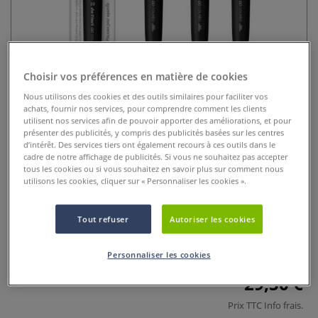
Choisir vos préférences en matière de cookies
Nous utilisons des cookies et des outils similaires pour faciliter vos
achats, fournir nos services, pour comprendre comment les clients
utilisent nos services afin de pouvoir apporter des améliorations, et pour
présenter des publicités, y compris des publicités basées sur les centres
Pinceau Go Colineo pointe plate
d’intérêt. Des services tiers ont également recours à ces outils dans le
série 8822 Da Vinci
cadre de notre affichage de publicités. Si vous ne souhaitez pas accepter
tous les cookies ou si vous souhaitez en savoir plus sur comment nous
utilisons les cookies, cliquer sur « Personnaliser les cookies ».
0 Commentaires
Pinceau Go Colineo pointe plate série 8822 Da Vinci fibres
Tout refuser
Autoriser les cookies
Kolinsky, aplats précis, bords nets, système click transport.
Idéal urban sketching et acrylique.
Plus
Personnaliser les cookies
29,50 €
Prix TTC
Info frais
.