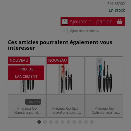
Réf.
88902
En stock
Ajouter au panier
Ajout liste d'envies
Ces articles pourraient également vous
intéresser
NOUVEAU
NOUVEAU
NO
PRIX DE
LANCEMENT
5 pointes
Pinceau Go
Pinceau Go Spin
Pinceau Go
P
Maestro pointe
pointe traceur
Colineo pointe
ronde série 8510
"trainard" série
plate série 8822
Da Vinci
8280 Da Vinci
Da Vinci