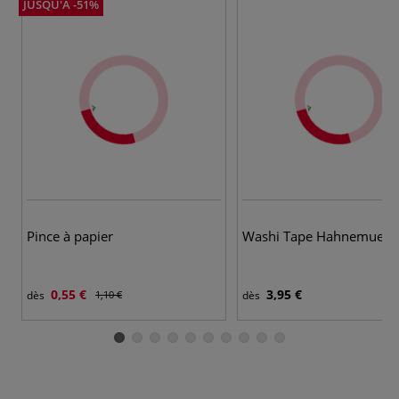
JUSQU'À -51%
Pince à papier
Washi Tape Hahnemuehl
0,55 €
3,95 €
dès
1,10 €
dès