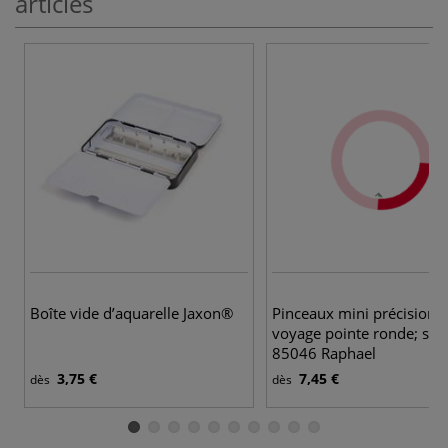
articles
4 
Boîte vide d’aquarelle Jaxon®
Pinceaux mini précision 
voyage pointe ronde; séri
85046 Raphael
3,75 €
7,45 €
dès
dès