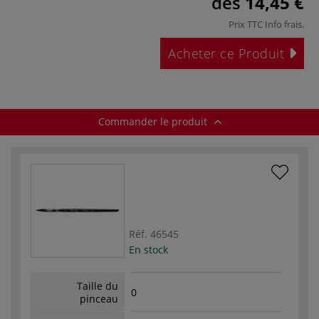
dès
14,45 €
Prix TTC
Info frais
.
Acheter ce Produit
Commander le produit
Réf.
46545
En stock
Taille du
0
pinceau