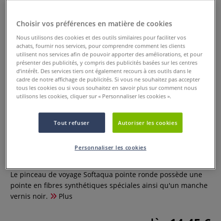
Choisir vos préférences en matière de cookies
Nous utilisons des cookies et des outils similaires pour faciliter vos
achats, fournir nos services, pour comprendre comment les clients
utilisent nos services afin de pouvoir apporter des améliorations, et pour
présenter des publicités, y compris des publicités basées sur les centres
d’intérêt. Des services tiers ont également recours à ces outils dans le
cadre de notre affichage de publicités. Si vous ne souhaitez pas accepter
tous les cookies ou si vous souhaitez en savoir plus sur comment nous
utilisons les cookies, cliquer sur « Personnaliser les cookies ».
Pinceau de voyage Softaqua
Tout refuser
Autoriser les cookies
pointe ronde Raphael
Personnaliser les cookies
0 Commentaires
Le pinceau de voyage Softaqua pointe ronde possède une
pointe en fibres synthétiques spéciales ainsi qu'un manche
vernis noir.
Plus