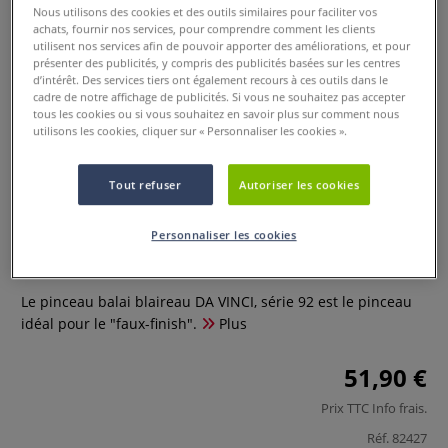
Nous utilisons des cookies et des outils similaires pour faciliter vos
achats, fournir nos services, pour comprendre comment les clients
utilisent nos services afin de pouvoir apporter des améliorations, et pour
présenter des publicités, y compris des publicités basées sur les centres
d’intérêt. Des services tiers ont également recours à ces outils dans le
cadre de notre affichage de publicités. Si vous ne souhaitez pas accepter
tous les cookies ou si vous souhaitez en savoir plus sur comment nous
utilisons les cookies, cliquer sur « Personnaliser les cookies ».
Tout refuser
Autoriser les cookies
Pinceau balai blaireau DA VINCI,
série 92
Personnaliser les cookies
0 Commentaires
Le pinceau balai blaireau DA VINCI, série 92 est le pinceau
idéal pour le "faux-finish".
Plus
51,90 €
Prix TTC
Info frais
.
Réf.
82427