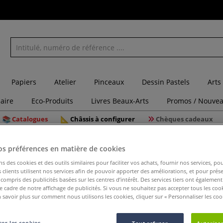
Papiers
Atelier
Pinceaux
Dessin Pastels
Arts
laire
Eco-Produits
Livres Beaux-Arts
Promos / Nouvea
Catalogues
Châssis à configurer
Chèques cadeaux
es mixtes
Peindre des fleurs simplement - 25 superbes tableaux à la gouache
os préférences en matière de cookies
ns des cookies et des outils similaires pour faciliter vos achats, fournir nos services, 
clients utilisent nos services afin de pouvoir apporter des améliorations, et pour prés
y compris des publicités basées sur les centres d’intérêt. Des services tiers ont également
le cadre de notre affichage de publicités. Si vous ne souhaitez pas accepter tous les coo
Peindre d
 savoir plus sur comment nous utilisons les cookies, cliquer sur « Personnaliser les cook
superbes 
er les cookies