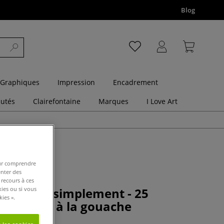
Blog
 Graphiques
Impression
Encadrement
utés
Clairefontaine
Marques
I Love Art
pour comprendre
enter des
 recours à ces
kies ou si vous
es fleurs simplement - 25
ies ».
tableaux à la gouache