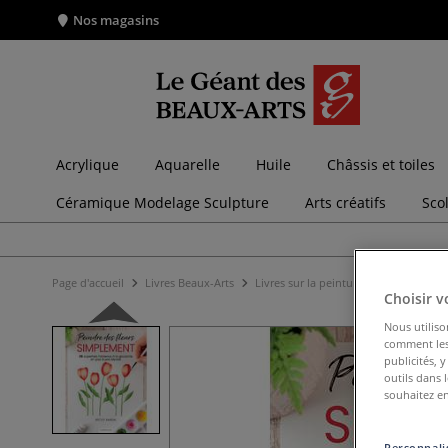
Nos magasins
Acrylique
Aquarelle
Huile
Châssis et toiles
Céramique Modelage Sculpture
Arts créatifs
Sco
Page d'accueil
Livres Beaux-Arts
Livres sur la peinture et les techniqu
Choisir v
Nous utiliso
comment les 
publicités, 
outils dans 
souhaitez en
Personnalis