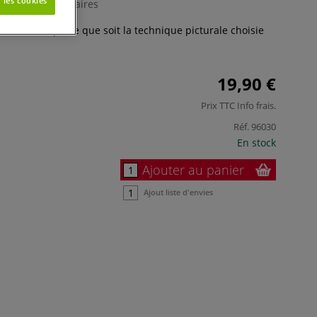
 les cookies
0 Commentaires
ascinantes, quelle que soit la technique picturale choisie
19,90 €
Prix TTC
Info frais
.
Réf.
96030
En stock
Ajouter au panier
Ajout liste d'envies