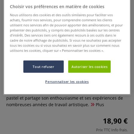
Choisir vos préférences en matière de cookies
Nous utilisons des cookies et des outils similaires pour faciliter vos
achats, fournir nos services, pour comprendre comment les clients
utilisent nos services afin de pouvoir apporter des améliorations, et pour
présenter des publicités, y compris des publicités basées sur les centres
d’intérêt. Des services tiers ont également recours à ces outils dans le
cadre de notre affichage de publicités. Si vous ne souhaitez pas accepter
tous les cookies ou si vous souhaitez en savoir plus sur comment nous
utilisons les cookies, cliquer sur « Personnaliser les cookies ».
La nature au pastel
Tout refuser
Autoriser les cookies
0 Commentaires
Personnaliser les cookies
Loes Botman accompagne ici le lecteur sur la découverte du
pastel et partage son enthousiasme et ses expériences de
nombreuses années de travail artistique.
Plus
18,90 €
Prix TTC
Info frais
.