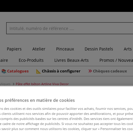
Papiers
Atelier
Pinceaux
Dessin Pastels
Arts
laire
Eco-Produits
Livres Beaux-Arts
Promos / Nouvea
Catalogues
Châssis à configurer
Chèques cadeaux
yliques
Pâte effet béton Artline Viva Decor
os préférences en matière de cookies
ns des cookies et des outils similaires pour faciliter vos achats, fournir nos services, 
Pâte effe
clients utilisent nos services afin de pouvoir apporter des améliorations, et pour prés
y compris des publicités basées sur les centres d’intérêt. Des services tiers ont également
le cadre de notre affichage de publicités. Si vous ne souhaitez pas accepter tous les coo
 savoir plus sur comment nous utilisons les cookies, cliquer sur « Personnaliser les cook