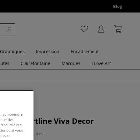
Blog
 Graphiques
Impression
Encadrement
utés
Clairefontaine
Marques
I Love Art
pour comprendre
t béton Artline Viva Decor
enter des
 recours à ces
kies ou si vous
0 Commentaires
ies ».