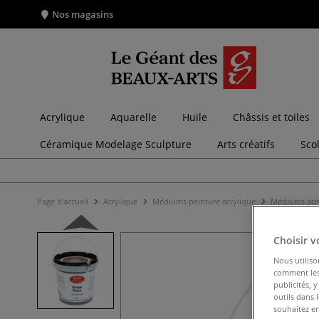
Nos magasins
Acrylique
Aquarelle
Huile
Châssis et toiles
Céramique Modelage Sculpture
Arts créatifs
Sco
Page d'accueil
Acrylique
Médiums peinture acrylique
Médiums acr
Choisir v
Nous utiliso
comment les 
publicités, 
outils dans 
souhaitez en