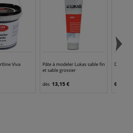
rtline Viva
Pâte à modeler Lukas sable fin
Darwi Bé
et sable grossier
13,15 €
6,45 €
dès