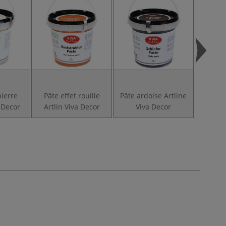
pierre
Pâte effet rouille
Pâte ardoise Artline
Rouille 
a Decor
Artlin Viva Decor
Viva Decor
fin