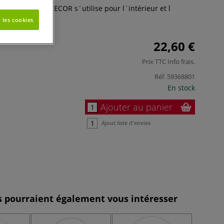
on Artline VIVA DECOR s´utilise pour l´intérieur et l
us
 les cookies
22,60 €
Prix TTC
Info frais
.
Réf.
59368801
En stock
Ajouter au panier
Ajout liste d'envies
es pourraient également vous intéresser