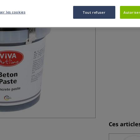
La pâte effet bét
´extérieur.
Pl
er les cookies
Tout refuser
Autoriser
Ces articl