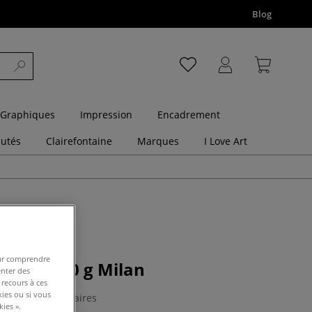
Blog
 Graphiques
Impression
Encadrement
utés
Clairefontaine
Marques
I Love Art
pour comprendre
deler 400 g Milan
enter des
 recours à ces
kies ou si vous
0 Commentaires
ies ».