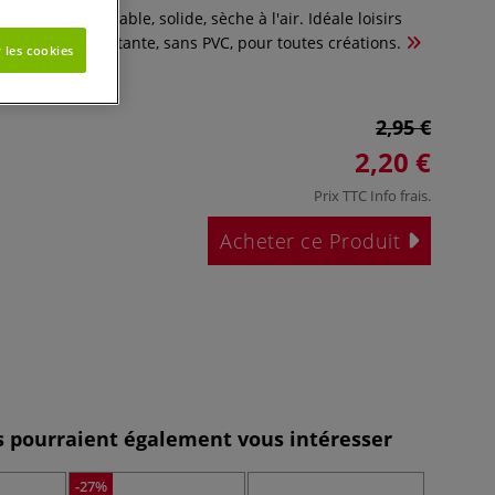
lan 400g, malléable, solide, sèche à l'air. Idéale loisirs
t, se vernit. Résistante, sans PVC, pour toutes créations.
 les cookies
2,95 €
2,20 €
Prix TTC
Info frais
.
Acheter ce Produit
es pourraient également vous intéresser
-27%