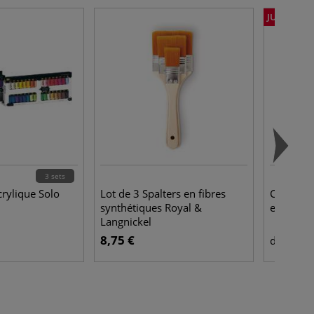
JUSQU'À -
3 sets
crylique Solo
Lot de 3 Spalters en fibres
Coffrets
synthétiques Royal &
et Newt
Langnickel
8,75 €
14,
dès