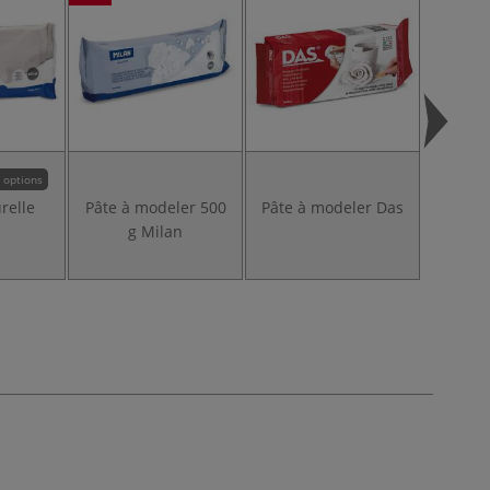
 options
relle
Pâte à modeler 500
Pâte à modeler Das
Pâte à
g Milan
eff