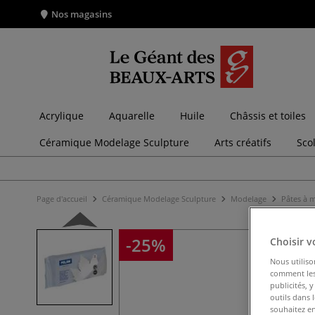
Nos magasins
Acrylique
Aquarelle
Huile
Châssis et toiles
Céramique Modelage Sculpture
Arts créatifs
Sco
Page d'accueil
Céramique Modelage Sculpture
Modelage
Pâtes à 
-25%
Choisir v
Nous utiliso
comment les 
publicités, 
outils dans 
souhaitez en