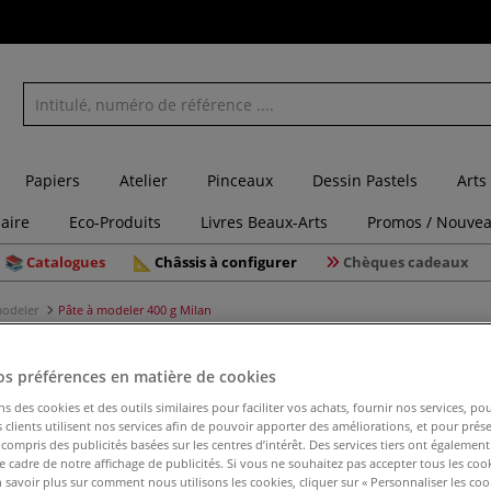
Papiers
Atelier
Pinceaux
Dessin Pastels
Arts
laire
Eco-Produits
Livres Beaux-Arts
Promos / Nouvea
Catalogues
Châssis à configurer
Chèques cadeaux
modeler
Pâte à modeler 400 g Milan
os préférences en matière de cookies
ns des cookies et des outils similaires pour faciliter vos achats, fournir nos services, 
Pâte à mo
clients utilisent nos services afin de pouvoir apporter des améliorations, et pour prés
y compris des publicités basées sur les centres d’intérêt. Des services tiers ont également
le cadre de notre affichage de publicités. Si vous ne souhaitez pas accepter tous les coo
 savoir plus sur comment nous utilisons les cookies, cliquer sur « Personnaliser les cook