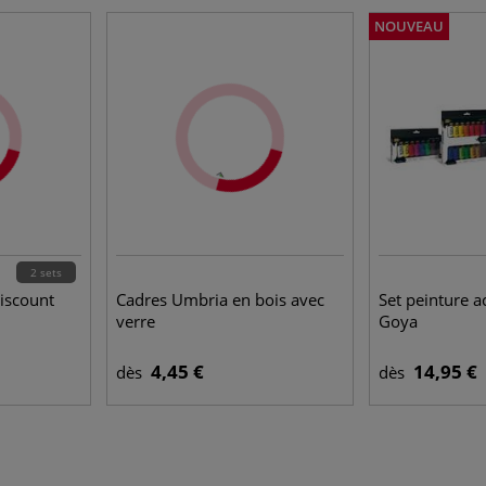
NOUVEAU
2 sets
Discount
Cadres Umbria en bois avec
Set peinture a
verre
Goya
4,45 €
14,95 €
dès
dès