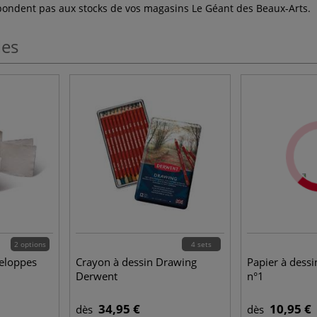
espondent pas aux stocks de vos magasins Le Géant des Beaux-Arts.
les
2 options
4 sets
veloppes
Crayon à dessin Drawing
Papier à dessi
Derwent
n°1
34,95 €
10,95 €
dès
dès