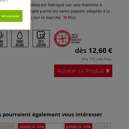
ies ».
nre, le papier Velata est fabriqué sur une machine à
itionnelle et compte parmi les rares papiers adaptés à la
 les cookies
oquis disponibles sur le marché.
Plus
dès
12,60 €
Prix TTC
Info frais
.
Acheter ce Produit
es pourraient également vous intéresser
JUSQU'À -31%
JUSQU'À -31%
JUSQU'À