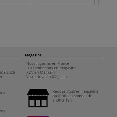
Magasins
Nos magasins en France
Les Promotions en magasins
nde 202
6
RDV en Magasin
er
Votre drive en Magasin
Rendez-vous en magasins
aux
du lundi au samedi de
9h30 à 19h
ées