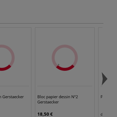
n Gerstaecker
Bloc papier dessin N°2
Papier fa
Gerstaecker
18,50 €
4,4
dès