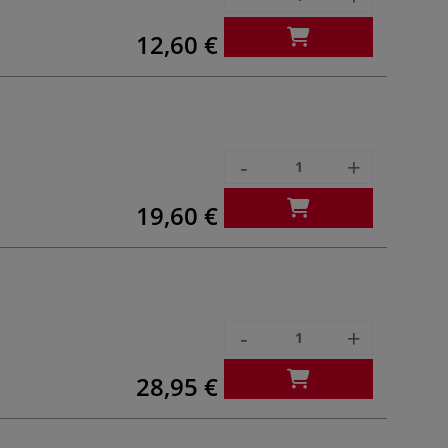
12,60 €
-
+
19,60 €
-
+
28,95 €