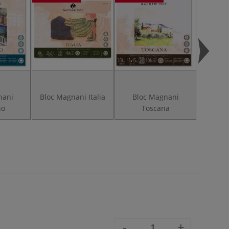
nani
Bloc Magnani Italia
Bloc Magnani
Blo
no
Toscana
M
-
+