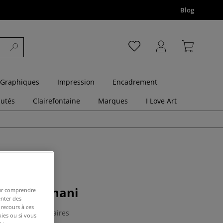
Blog
 Graphiques
Impression
Encadrement
utés
Clairefontaine
Marques
I Love Art
elata Magnani
pour comprendre
enter des
 recours à ces
0 Commentaires
kies ou si vous