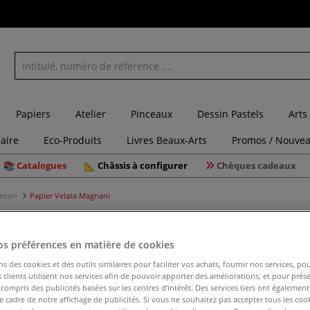
Papiers
Atelier
Pinceaux
Dessin Pastels
Arts
laire
Eco-Produits
Livres Beaux-Arts
Promos / Nouvea
Catalogues
Châssis à configurer
Chèques cadeaux
dessin
Papier Velata Magnani
os préférences en matière de cookies
Papier V
ns des cookies et des outils similaires pour faciliter vos achats, fournir nos services, 
clients utilisent nos services afin de pouvoir apporter des améliorations, et pour prés
y compris des publicités basées sur les centres d’intérêt. Des services tiers ont également
le cadre de notre affichage de publicités. Si vous ne souhaitez pas accepter tous les coo