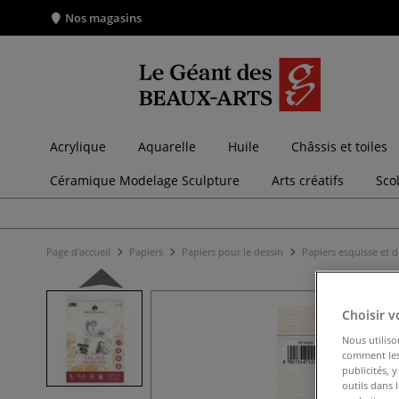
Nos magasins
Acrylique
Aquarelle
Huile
Châssis et toiles
Céramique Modelage Sculpture
Arts créatifs
Sco
Page d'accueil
Papiers
Papiers pour le dessin
Papiers esquisse et 
Choisir v
Nous utiliso
comment les 
publicités, 
outils dans 