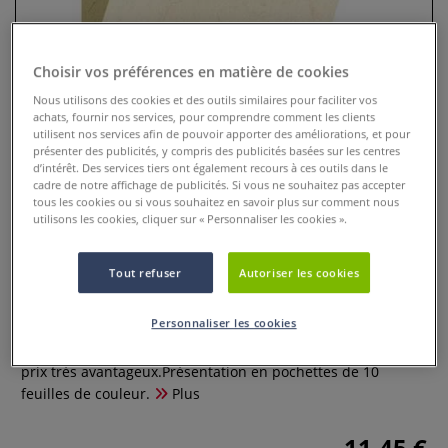
Choisir vos préférences en matière de cookies
Nous utilisons des cookies et des outils similaires pour faciliter vos
achats, fournir nos services, pour comprendre comment les clients
utilisent nos services afin de pouvoir apporter des améliorations, et pour
présenter des publicités, y compris des publicités basées sur les centres
d’intérêt. Des services tiers ont également recours à ces outils dans le
cadre de notre affichage de publicités. Si vous ne souhaitez pas accepter
tous les cookies ou si vous souhaitez en savoir plus sur comment nous
utilisons les cookies, cliquer sur « Personnaliser les cookies ».
Papier peau d'éléphant Ursus
Tout refuser
Autoriser les cookies
2 Commentaires
Personnaliser les cookies
Papier peau d'éléphant format A4 et 110 g/m² pour
documents officiels et textes calligraphiés, proposé à un
prix très avantageux.Présentation en pochettes de 10
feuilles de couleur.
Plus
11,45 €