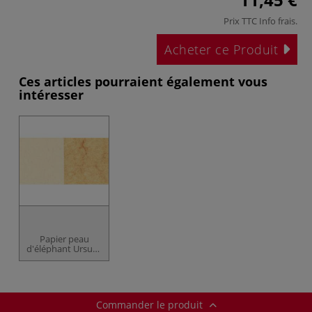
Prix TTC
Info frais
.
Acheter ce Produit
Ces articles pourraient également vous
intéresser
Papier peau
d'éléphant Ursus -
50x70cm -
110g/m²
Commander le produit