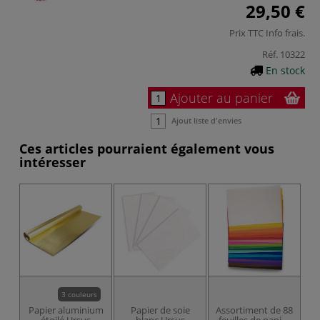
29,50 €
Prix TTC
Info frais
.
Réf.
10322
En stock
Ajouter au panier
Ajout liste d'envies
Ces articles pourraient également vous
intéresser
3 couleurs
Papier aluminium
Papier de soie
Assortiment de 88
étoilé Ursus
blanc Ursus
feuilles de papier