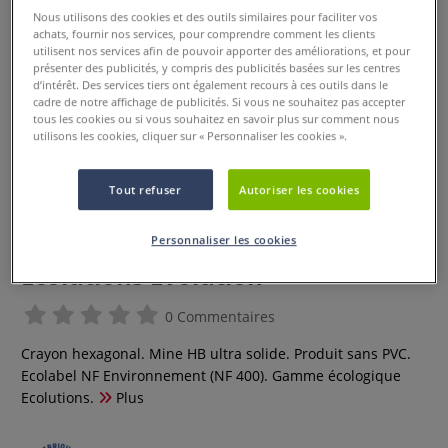
Nous utilisons des cookies et des outils similaires pour faciliter vos
achats, fournir nos services, pour comprendre comment les clients
utilisent nos services afin de pouvoir apporter des améliorations, et pour
présenter des publicités, y compris des publicités basées sur les centres
d’intérêt. Des services tiers ont également recours à ces outils dans le
cadre de notre affichage de publicités. Si vous ne souhaitez pas accepter
tous les cookies ou si vous souhaitez en savoir plus sur comment nous
utilisons les cookies, cliquer sur « Personnaliser les cookies ».
Tout refuser
Autoriser les cookies
Personnaliser les cookies
Etui de crayons graphites Bic
Ecolutions Evolution
0 Commentaires
Crayon hexagonal. Mine HB ultra solide. Produit sans PVC.
Ecolabel NF Environnement (NF 400). Gamme écologique
Ecolutions.
Plus