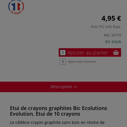
4,95 €
Prix TTC
Info frais
.
Réf.
33779
En stock
Ajouter au panier
Ajout liste d'envies
Description
Etui de crayons graphites Bic Ecolutions
Evolution, Etui de 10 crayons
Le célèbre crayon graphite sans bois en résine de