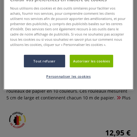
Nous utilisons des cookies et des outils similaires pour faciliter vos
achats, fournir nos services, pour comprendre comment les clients
utilisent nos services afin de pouvoir apporter des améliorations, et pour
présenter des publicités, y compris des publicités basées sur les centres
d’intérêt. Des services tiers ont également recours à ces outils dans le
cadre de notre affichage de publicités. Si vous ne souhaitez pas accepter
tous les cookies ou si vous souhaitez en savoir plus sur comment nous
utilisons les cookies, cliquer sur « Personnaliser les cookies ».
Papier crépon en rouleaux Ursus
Tout refuser
Autoriser les cookies
0 Commentaires
Personnaliser les cookies
Papier crépon en rouleaux : Un paquet contient dix
rouleaux de papier en 10 couleurs. Ces rouleaux mesurent
5 cm de large et contiennent chacun 10 m de papier.
Plus
12,95 €