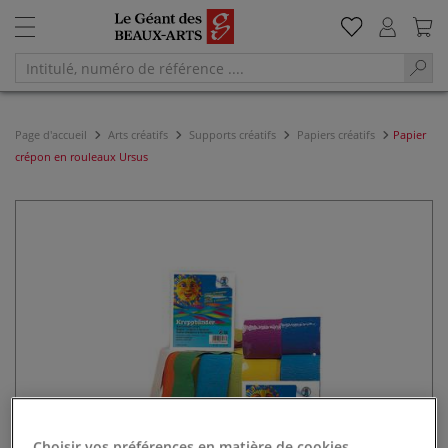
Page d'accueil
Arts créatifs
Supports créatifs
Papiers créatifs
Papier
crépon en rouleaux Ursus
Choisir vos préférences en matière de cookies