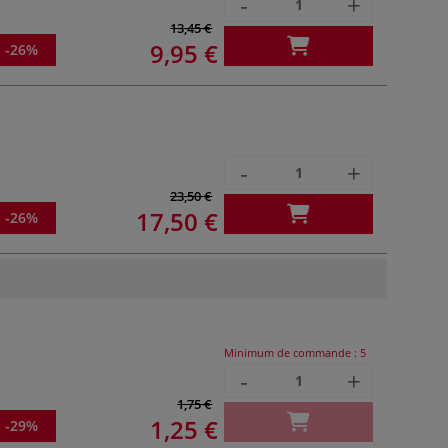
-
+
13,45 €
9,95 €
-26%
-
+
23,50 €
17,50 €
-26%
Minimum de commande :
5
-
+
1,75 €
1,25 €
-29%