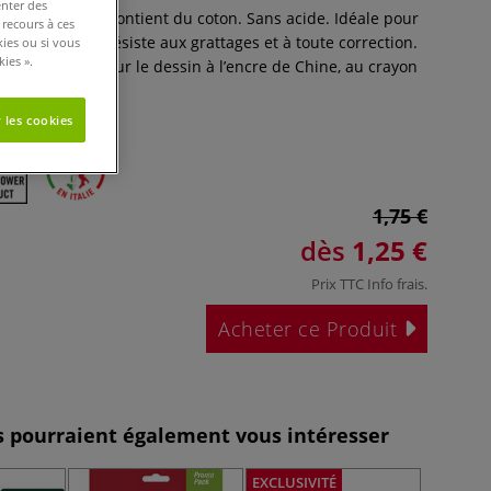
enter des
anc extra-lisse. Contient du coton. Sans acide. Idéale pour
 recours à ces
ue, sa surface résiste aux grattages et à toute correction.
kies ou si vous
ies ».
est conseillée pour le dessin à l’encre de Chine, au crayon
.
Plus
 les cookies
1,75 €
dès
1,25 €
Prix TTC
Info frais
.
Acheter ce Produit
es pourraient également vous intéresser
EXCLUSIVITÉ