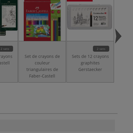
2 sets
2 sets
crayons
Set de crayons de
Sets de 12 crayons
Encr
astell
couleur
graphites
antiq
triangulaires de
Gerstaecker
K
Faber-Castell