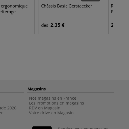
x ergonomique
Châssis Basic Gerstaecker
Recharge 
etterage
Procolor
2,35 €
2,10 €
dès
Magasins
Nos magasins en France
Les Promotions en magasins
nde 202
6
RDV en Magasin
er
Votre drive en Magasin
Rendez-vous en magasins