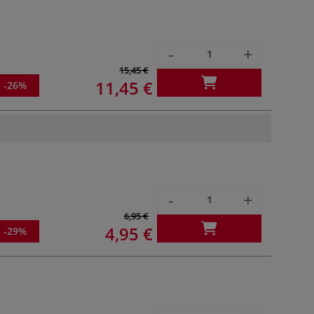
-
+
15,45 €
11,45 €
-26%
-
+
6,95 €
4,95 €
-29%