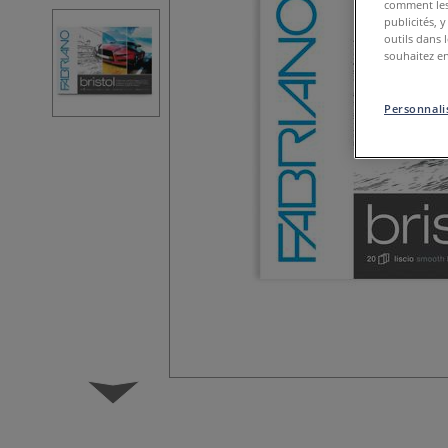
comment les 
publicités, 
outils dans 
souhaitez en
Personnalis