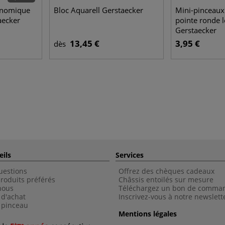
onomique
Bloc Aquarell Gerstaecker
Mini-pinceau
aecker
pointe ronde l
Gerstaecker
13,45 €
3,95 €
dès
eils
Services
uestions
Offrez des chèques cadeaux
roduits préférés
Châssis entoilés sur mesure
nous
Téléchargez un bon de comma
 d'achat
Inscrivez-vous à notre newslett
 pinceau
Mentions légales