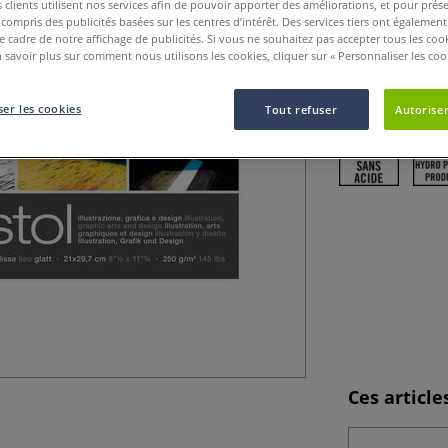
clients utilisent nos services afin de pouvoir apporter des améliorations, et pour prés
Papier Bristol bl
y compris des publicités basées sur les centres d’intérêt. Des services tiers ont également
le dessin techniq
le cadre de notre affichage de publicités. Si vous ne souhaitez pas accepter tous les coo
 savoir plus sur comment nous utilisons les cookies, cliquer sur « Personnaliser les cook
Sa surface lisse 
et à l’aérographe
er les cookies
Tout refuser
Autoriser
Ces articl