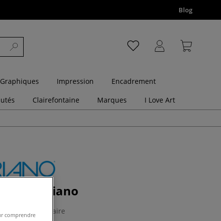
Blog
 Graphiques
Impression
Encadrement
utés
Clairefontaine
Marques
I Love Art
istol Fabriano
1 Commentaire
pour comprendre