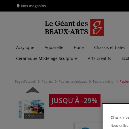
Nos magasins
Acrylique
Aquarelle
Huile
Châssis et toiles
Céramique Modelage Sculpture
Arts créatifs
Sco
Page d'accueil
Papiers
Papiers techniques
Papiers bristol
Papier
JUSQU'À -29%
Choisir v
Nous utiliso