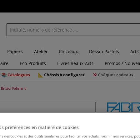
Papiers
Atelier
Pinceaux
Dessin Pastels
Arts
laire
Eco-Produits
Livres Beaux-Arts
Promos / Nouvea
Catalogues
Châssis à configurer
Chèques cadeaux
 Bristol Fabriano
Papier Br
os préférences en matière de cookies
ns des cookies et des outils similaires pour faciliter vos achats, fournir nos services, 