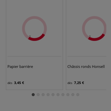
6 
Papier barrière
Châssis ronds Honsell
3,45 €
7,25 €
dès
dès