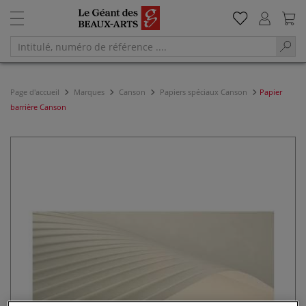
Page d'accueil
Marques
Canson
Papiers spéciaux Canson
Papier
barrière Canson