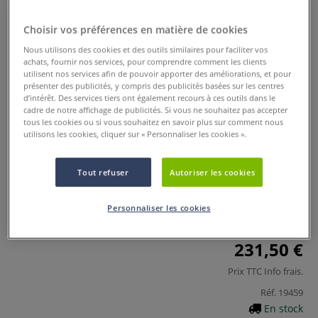
Choisir vos préférences en matière de cookies
Nous utilisons des cookies et des outils similaires pour faciliter vos
achats, fournir nos services, pour comprendre comment les clients
utilisent nos services afin de pouvoir apporter des améliorations, et pour
présenter des publicités, y compris des publicités basées sur les centres
d’intérêt. Des services tiers ont également recours à ces outils dans le
cadre de notre affichage de publicités. Si vous ne souhaitez pas accepter
tous les cookies ou si vous souhaitez en savoir plus sur comment nous
utilisons les cookies, cliquer sur « Personnaliser les cookies ».
Papier barrière Canson
0 Commentaires
Tout refuser
Autoriser les cookies
Papier barrière, très blanc. Sans azurant optique, sans
Personnaliser les cookies
acide, avec réserve alcaline, antifongique
Plus
231,50 €
Prix TTC
Info frais
.
Réf.
19459
En stock