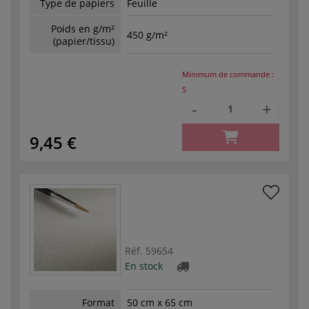
Type de papiers
Feuille
Poids en g/m²
450 g/m²
(papier/tissu)
Minimum de commande :
5
-
+
9,45 €
Réf.
59654
En stock
Format
50 cm x 65 cm