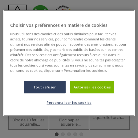
dès
4,95 €
Choisir vos préférences en matière de cookies
Nous utilisons des cookies et des outils similaires pour faciliter vos
Prix TTC
Info frais
.
achats, fournir nos services, pour comprendre comment les clients
utilisent nos services afin de pouvoir apporter des améliorations, et pour
Acheter ce Produit
présenter des publicités, y compris des publicités basées sur les centres
d’intérêt. Des services tiers ont également recours à ces outils dans le
cadre de notre affichage de publicités. Si vous ne souhaitez pas accepter
Ces articles pourraient également vous
tous les cookies ou si vous souhaitez en savoir plus sur comment nous
intéresser
utilisons les cookies, cliquer sur « Personnaliser les cookies ».
Tout refuser
Autoriser les cookies
Personnaliser les cookies
5 options
Bloc de papier
aquarelle torchon
Bloc de 10 feuilles
Bloc papier
P
Hahnemühle
aquarelle
aquarelle
CORNWALL de
Leonardo de
H
Hahnemuhle
Hahnemuehle