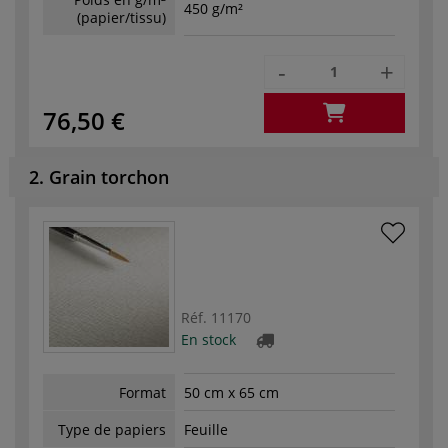
450 g/m²
(papier/tissu)
-
+
76,50 €
2. Grain torchon
Réf.
11170
En stock
Format
50 cm x 65 cm
Type de papiers
Feuille