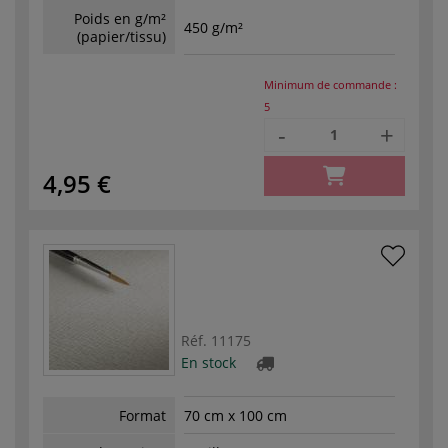
Poids en g/m²
450 g/m²
(papier/tissu)
Minimum de commande :
5
-
+
4,95 €
Réf.
11175
En stock
Format
70 cm x 100 cm