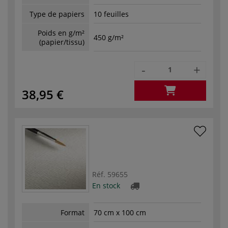
Type de papiers
10 feuilles
Poids en g/m²
450 g/m²
(papier/tissu)
-
+
38,95 €
Réf.
59655
En stock
Format
70 cm x 100 cm