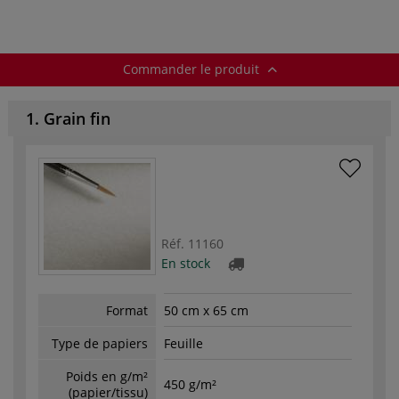
Commander le produit
1. Grain fin
Réf.
11160
En stock
Format
50 cm x 65 cm
Type de papiers
Feuille
Poids en g/m²
450 g/m²
(papier/tissu)