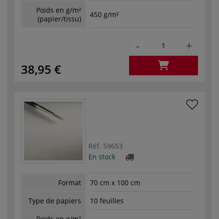
Poids en g/m²
450 g/m²
(papier/tissu)
-
+
38,95 €
Réf.
59653
En stock
Format
70 cm x 100 cm
Type de papiers
10 feuilles
Poids en g/m²