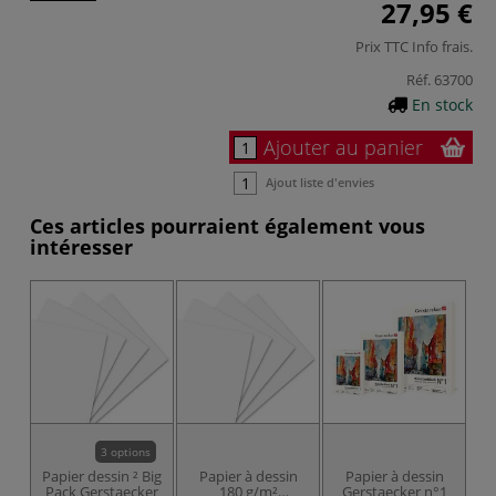
27,95 €
Prix TTC
Info frais
.
Réf.
63700
En stock
Ajouter au panier
Ajout liste d'envies
Ces articles pourraient également vous
intéresser
3 options
Papier dessin ² Big
Papier à dessin
Papier à dessin
Pack Gerstaecker
180 g/m²
Gerstaecker n°1
c