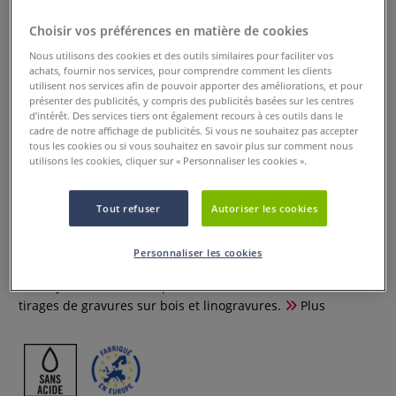
Choisir vos préférences en matière de cookies
Nous utilisons des cookies et des outils similaires pour faciliter vos
achats, fournir nos services, pour comprendre comment les clients
utilisent nos services afin de pouvoir apporter des améliorations, et pour
présenter des publicités, y compris des publicités basées sur les centres
d’intérêt. Des services tiers ont également recours à ces outils dans le
cadre de notre affichage de publicités. Si vous ne souhaitez pas accepter
tous les cookies ou si vous souhaitez en savoir plus sur comment nous
utilisons les cookies, cliquer sur « Personnaliser les cookies ».
Papier à dessin 170 g/m²
Gerstaecker
Tout refuser
Autoriser les cookies
0 Commentaires
Personnaliser les cookies
Ce papier à dessin Gerstaecker est idéal pour vos dessins
au crayon, à la craie, au pastel et au fusain, mais aussi vos
tirages de gravures sur bois et linogravures.
Plus