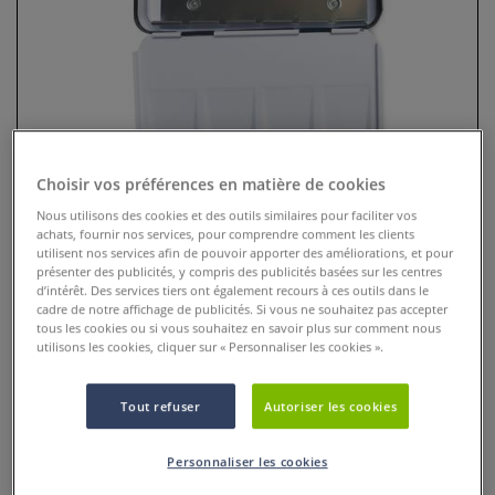
Choisir vos préférences en matière de cookies
Nous utilisons des cookies et des outils similaires pour faciliter vos
achats, fournir nos services, pour comprendre comment les clients
utilisent nos services afin de pouvoir apporter des améliorations, et pour
Palette d'Aquarelle Akwarelist
présenter des publicités, y compris des publicités basées sur les centres
d’intérêt. Des services tiers ont également recours à ces outils dans le
cadre de notre affichage de publicités. Si vous ne souhaitez pas accepter
7 Commentaires
tous les cookies ou si vous souhaitez en savoir plus sur comment nous
utilisons les cookies, cliquer sur « Personnaliser les cookies ».
La palette d'aquarelle Akwarelist est disponible en 2
formats : 7 1/2 godets ou 14 1/2 godets. Une aquarelle
Tout refuser
Autoriser les cookies
fabriquée à la main en Alsace.
Plus
Personnaliser les cookies