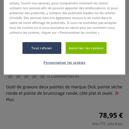
achats, fournir nos services, pour comprendre comment les clients
utilisent nos services afin de pouvoir apporter des améliorations, et pour
présenter des publicités, y compris des publicités basées sur les centres
d’intérêt. Des services tiers ont également recours à ces outils dans le
cadre de notre affichage de publicités. Si vous ne souhaitez pas accepter
tous les cookies ou si vous souhaitez en savoir plus sur comment nous
utilisons les cookies, cliquer sur « Personnaliser les cookies ».
Tout refuser
Autoriser les cookies
Outil de gravure deux pointes
Dick
Personnaliser les cookies
0 Commentaires
Outil de gravure deux pointes de marque Dick, pointe sèche
ronde et pointe de brunissage ronde, côté plat et ovale.
Plus
78,95 €
Prix TTC
Info frais
.