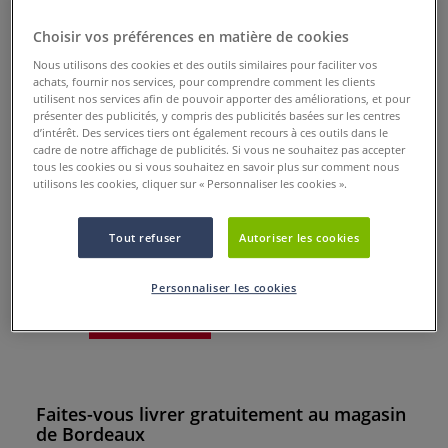
Parking Place de la Bourse à 2 minutes à pied
Choisir vos préférences en matière de cookies
1 heure de parking offerte à partir de 49€ d'achats
Nous utilisons des cookies et des outils similaires pour faciliter vos
achats, fournir nos services, pour comprendre comment les clients
utilisent nos services afin de pouvoir apporter des améliorations, et pour
Itinéraire
présenter des publicités, y compris des publicités basées sur les centres
d’intérêt. Des services tiers ont également recours à ces outils dans le
Contact
cadre de notre affichage de publicités. Si vous ne souhaitez pas accepter
tous les cookies ou si vous souhaitez en savoir plus sur comment nous
Téléphone : 05 57 99 00 90
utilisons les cookies, cliquer sur « Personnaliser les cookies ».
Email : magasin.bordeaux@geant-beaux-arts.fr
Tout refuser
Autoriser les cookies
Personnaliser les cookies
Voir la liste
Voir la carte
Faites-vous livrer gratuitement au magasin
de Bordeaux