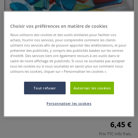
Choisir vos préférences en matière de cookies
Nous utilisons des cookies et des outils similaires pour faciliter vos
achats, fournir nos services, pour comprendre comment les clients
utilisent nos services afin de pouvoir apporter des améliorations, et pour
présenter des publicités, y compris des publicités basées sur les centres
d’intérêt. Des services tiers ont également recours à ces outils dans le
cadre de notre affichage de publicités. Si vous ne souhaitez pas accepter
tous les cookies ou si vous souhaitez en savoir plus sur comment nous
utilisons les cookies, cliquer sur « Personnaliser les cookies ».
Mosaique Luzy
Tout refuser
Autoriser les cookies
0 Commentaires
Mosaique Luzy en plastique transparent. Formes très variés
Personnaliser les cookies
pour réaliser de superbes objets décoratifs.
Plus
6,45 €
Prix TTC
Info frais
.