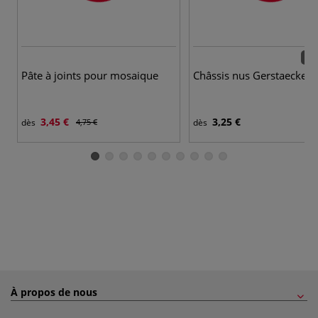
44 
Pâte à joints pour mosaique
Châssis nus Gerstaecker 
3,45 €
3,25 €
dès
4,75 €
dès
À propos de nous