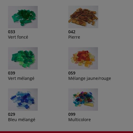
033
042
Vert foncé
Pierre
039
059
Vert mélangé
Mélange jaune/rouge
029
099
Bleu mélangé
Multicolore