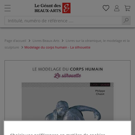
Page d'accueil
Livres Beaux-Arts
Livres sur la céramique, le modelage et la
sculpture
Modelage du corps humain - La silhouette