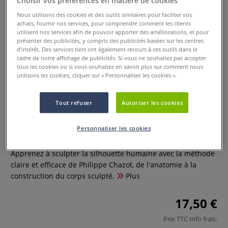
Choisir vos préférences en matière de cookies
Nous utilisons des cookies et des outils similaires pour faciliter vos
achats, fournir nos services, pour comprendre comment les clients
utilisent nos services afin de pouvoir apporter des améliorations, et pour
présenter des publicités, y compris des publicités basées sur les centres
d’intérêt. Des services tiers ont également recours à ces outils dans le
cadre de notre affichage de publicités. Si vous ne souhaitez pas accepter
tous les cookies ou si vous souhaitez en savoir plus sur comment nous
utilisons les cookies, cliquer sur « Personnaliser les cookies ».
Modelage du corps humain - La
Tout refuser
Autoriser les cookies
silhouette
Personnaliser les cookies
0 Commentaires
Apprenez à sculpter la silhouette humaine avec la méthode
claire et efficace de Philippe Chazot, de l'anatomie à la
construction du corps sculpté.
Plus
17,50 €
Prix TTC
Info frais
.