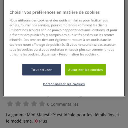
Choisir vos préférences en matière de cookies
Nous utilisons des cookies et des outils similaires pour faciliter vos
achats, fournir nos services, pour comprendre comment les clients
utilisent nos services afin de pouvoir apporter des améliorations, et pour
présenter des publicités, y compris des publicités basées sur les centres
d’intérêt. Des services tiers ont également recours à ces outils dans le
cadre de notre affichage de publicités. Si vous ne souhaitez pas accepter
tous les cookies ou si vous souhaitez en savoir plus sur comment nous
utilisons les cookies, cliquer sur « Personnaliser les cookies ».
Tout refuser
Autoriser les cookies
Mini-Pinceaux Majestic pointe
plate crantée Wisp™, Série
Personnaliser les cookies
R4200FW Royal & Langnickel
0 Commentaires
La gamme Mini Majestic™ est idéale pour les détails fins et
le modélisme.
Plus