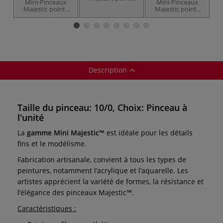
Mini-Pinceaux
Mini-Pinceaux
langue de chat,
Majestic pointe
Majestic pointe
série R4200T
langue de chat
lettrage Script
Royal &
cranté Wisp™,
Liner, série
Langnickel
série R4200TW
R4200SL Royal &
Royal &
Langnickel
Langnickel
Description
Taille du pinceau: 10/0, Choix: Pinceau à
l'unité
La
gamme Mini Majestic™
est idéale pour les détails
fins et le modélisme.
Fabrication artisanale, convient à tous les types de
peintures, notamment l’acrylique et l’aquarelle. Les
artistes apprécient la variété de
formes, la résistance et
l’élégance des pinceaux Majestic™.
Caractéristiques :