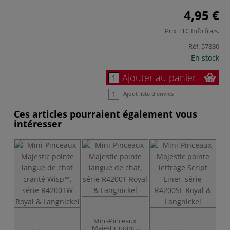
4,95 €
Prix TTC
Info frais
.
Réf.
57880
En stock
Ajouter au panier
Ajout liste d'envies
Ces articles pourraient également vous
intéresser
é
Mini-Pinceaux
pi
Majestic pointe