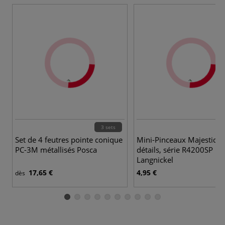
3 sets
Set de 4 feutres pointe conique
Mini-Pinceaux Majestic p
PC-3M métallisés Posca
détails, série R4200SP Ro
Langnickel
17,65 €
4,95 €
dès