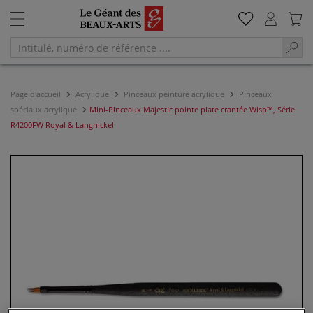
Page d'accueil
Acrylique
Pinceaux peinture acrylique
Pinceaux
spéciaux acrylique
Mini-Pinceaux Majestic pointe plate crantée Wisp™, Série
R4200FW Royal & Langnickel