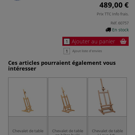
489,00 €
Prix TTC
Info frais
.
Réf.
60757
En stock
Ajouter au panier
Ajout liste d'envies
Ces articles pourraient également vous
intéresser
Chevalet de table
Chevalet de table
Chevalet de table
L
en hêtre huilé
I Love Art -