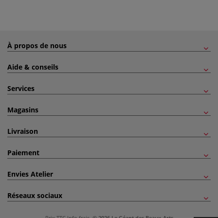
À propos de nous
Aide & conseils
Services
Magasins
Livraison
Paiement
Envies Atelier
Réseaux sociaux
Prix TTC
Info frais
.
© 2026 Le Géant des Beaux-Arts