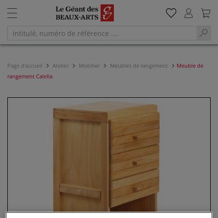
Page d'accueil
Atelier
Mobilier
Meubles de rangement
Meuble de
rangement Calella