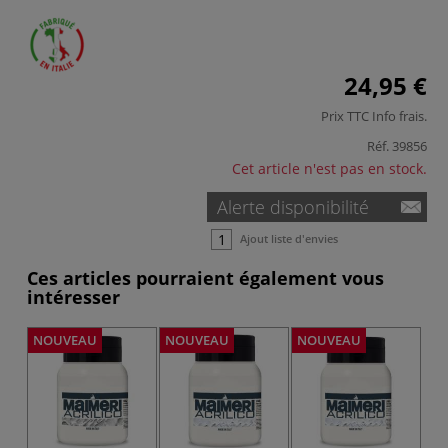
24,95 €
Prix TTC
Info frais
.
Réf.
39856
Cet article n'est pas en stock.
Alerte disponibilité
Ajout liste d'envies
Ces articles pourraient également vous
intéresser
NOUVEAU
NOUVEAU
NOUVEAU
NO