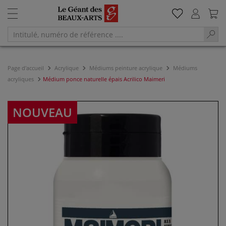
Page d'accueil
Acrylique
Médiums peinture acrylique
Médiums
acryliques
Médium ponce naturelle épais Acrilico Maimeri
NOUVEAU