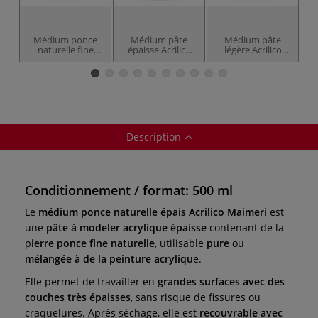
Médium ponce
Médium pâte
Médium pâte
naturelle fine
épaisse Acrilico
légère Acrilico
Acrilico Maimeri
Maimeri
Maimeri
Description
Conditionnement / format: 500 ml
Le
médium ponce naturelle épais Acrilico Maimeri
est
une
pâte à modeler acrylique épaisse
contenant de la
p
ierre ponce fine naturelle
, utilisable
pure
ou
mélangée à de la peinture acryliqu
e.
Elle permet de travailler en
grandes surfaces avec des
couches très épaisses
, sans risque de fissures ou
craquelures. Après séchage, elle est
recouvrable avec