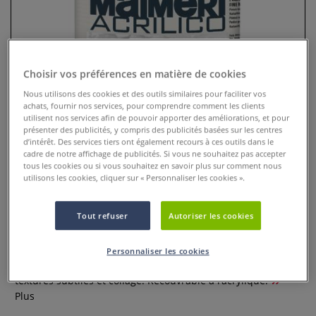
Choisir vos préférences en matière de cookies
Nous utilisons des cookies et des outils similaires pour faciliter vos
achats, fournir nos services, pour comprendre comment les clients
utilisent nos services afin de pouvoir apporter des améliorations, et pour
présenter des publicités, y compris des publicités basées sur les centres
d’intérêt. Des services tiers ont également recours à ces outils dans le
cadre de notre affichage de publicités. Si vous ne souhaitez pas accepter
tous les cookies ou si vous souhaitez en savoir plus sur comment nous
Médium ponce naturelle épais
utilisons les cookies, cliquer sur « Personnaliser les cookies ».
Acrilico Maimeri
Tout refuser
Autoriser les cookies
0 Commentaires
Médium ponce naturelle épais Acrilico Maimeri pâte
Personnaliser les cookies
acrylique épaisse avec pierre ponce fine pour impasto,
textures subtiles et collage. Recouvrable à l’acrylique.
Plus