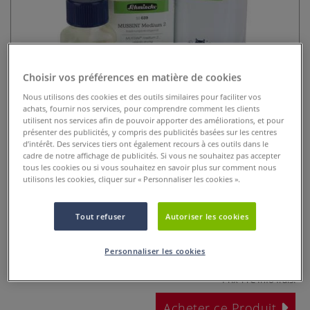
Choisir vos préférences en matière de cookies
Nous utilisons des cookies et des outils similaires pour faciliter vos
achats, fournir nos services, pour comprendre comment les clients
utilisent nos services afin de pouvoir apporter des améliorations, et pour
Médium 2 Mussini
présenter des publicités, y compris des publicités basées sur les centres
d’intérêt. Des services tiers ont également recours à ces outils dans le
cadre de notre affichage de publicités. Si vous ne souhaitez pas accepter
1 Commentaire
tous les cookies ou si vous souhaitez en savoir plus sur comment nous
utilisons les cookies, cliquer sur « Personnaliser les cookies ».
Ce médium riche en huile augmente le temps de séchage
des peintures à l'huile par lente évaporation et permet ainsi
Tout refuser
Autoriser les cookies
de les travailler plus longtemps.
Plus
Personnaliser les cookies
dès
14,40 €
Prix TTC
Info frais
.
Acheter ce Produit