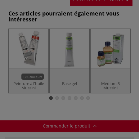
Ces articles pourraient également vous
intéresser
108 couleurs
Peinture à l'huile
Base gel
Médium 3
Mussini
Mussini
c
Schmincke
Commander le produit