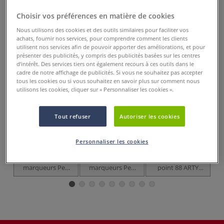
Prix TTC
Info frais
.
Choisir vos préférences en matière de cookies
Acheter ce Produit
Nous utilisons des cookies et des outils similaires pour faciliter vos
achats, fournir nos services, pour comprendre comment les clients
Ces articles pourraient également vous
utilisent nos services afin de pouvoir apporter des améliorations, et pour
intéresser
présenter des publicités, y compris des publicités basées sur les centres
d’intérêt. Des services tiers ont également recours à ces outils dans le
cadre de notre affichage de publicités. Si vous ne souhaitez pas accepter
tous les cookies ou si vous souhaitez en savoir plus sur comment nous
utilisons les cookies, cliquer sur « Personnaliser les cookies ».
Tout refuser
Autoriser les cookies
Personnaliser les cookies
5 sets
Étui de
Coffret métal de
Étui de 68 feutres
marqueurs Pen
marqueurs Pen
point 88 ARTY
68 MAX Arty
68 MAX Arty
Stabilo
Stabilo
Stabilo