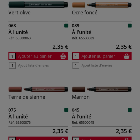
Vert olive
Ocre foncé
063
089
À l'unité
À l'unité
Réf.
65500063
Réf.
65500089
2,35 €
2,35 €
Ajouter au panier
Ajouter au panier
Ajout liste d'envies
Ajout liste d'envies
Terre de sienne
Marron
075
045
À l'unité
À l'unité
Réf.
65500075
Réf.
65500045
2,35 €
2,35 €