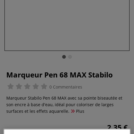
Marqueur Pen 68 MAX Stabilo
0 Commentaires
Marqueur Stabilo Pen 68 MAX avec sa pointe biseautée et
son encre à base d'eau, idéal pour coloriser de larges
surfaces et les effets aquarelle.
Plus
2,35 €