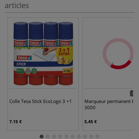
articles
20 c
Colle Tesa Stick EcoLogo 3 +1
Marqueur permanent Edd
3000
7,15 €
5,45 €