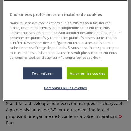
Choisir vos préférences en matière de cookies
Nous utilisons des cookies et des outils similaires pour faciliter vos
achats, fournir nos services, pour comprendre comment les clients
utilisent nos services afin de pouvoir apporter des améliorations, et pour
présenter des publicités, y compris des publicités basées sur les centres
d’intérêt. Des services tiers ont également recours à ces outils dans le
cadre de notre affichage de publicités. Si vous ne souhaitez pas accepter
tous les cookies ou si vous souhaitez en savoir plus sur comment nous
utilisons les cookies, cliquer sur « Personnaliser les cookies ».
Marqueur indélébile Lumocolor
Tout refuser
Autoriser les cookies
390
Personnaliser les cookies
0 Commentaires
Staedtler a développé pour vous un marqueur rechargeable
à pointe biseautée de 2-5 mm, quasiment inodore et
proposant une gamme de 8 couleurs à votre inspiration.
Plus