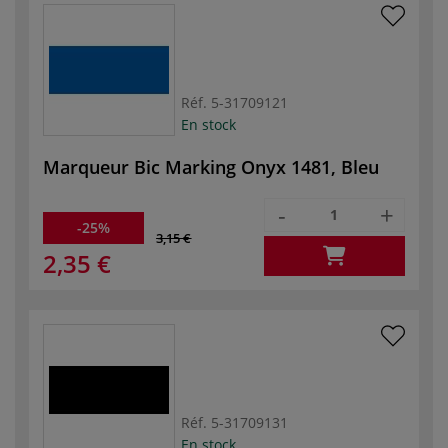
Réf.
5-31709121
En stock
Marqueur Bic Marking Onyx 1481, Bleu
-
+
-25%
3,15 €
2,35 €
Réf.
5-31709131
En stock