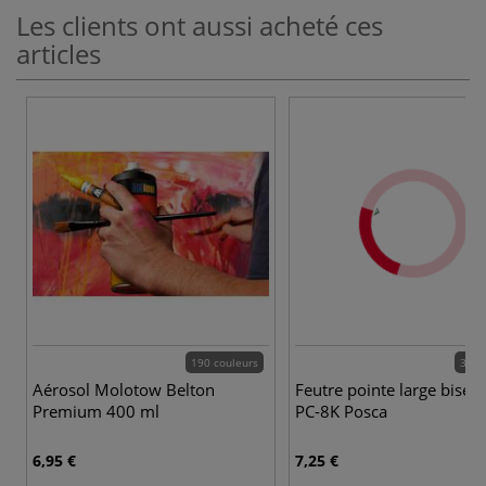
Les clients ont aussi acheté ces
articles
190 couleurs
35 c
Aérosol Molotow Belton
Feutre pointe large bisea
Premium 400 ml
PC-8K Posca
6,95 €
7,25 €