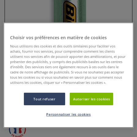
Choisir vos préférences en matière de cookies
Nous utilisons des cookies et des outils similaires pour faciliter vos
achats, fournir nos services, pour comprendre comment les clients
utilisent nos services afin de pouvoir apporter des améliorations, et pour
présenter des publicités, y compris des publicités basées sur les centres
d’intérêt. Des services tiers ont également recours à ces outils dans le
cadre de notre affichage de publicités. Si vous ne souhaitez pas accepter
Marqueur Bic Marking Onyx 1481
tous les cookies ou si vous souhaitez en savoir plus sur comment nous
utilisons les cookies, cliquer sur « Personnaliser les cookies ».
0 Commentaires
Tout refuser
Autoriser les cookies
Le Marqueur Bic Marking Onyx 1481 s’utilise sur la plupart
des surfaces : papier, carton, verre, plastique, métal.
Plus
Personnaliser les cookies