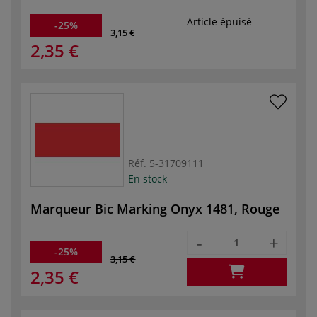
Article épuisé
-25%
3,15 €
2,35 €
Réf.
5-31709111
En stock
Marqueur Bic Marking Onyx 1481, Rouge
-
+
-25%
3,15 €
2,35 €