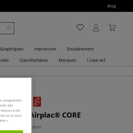
Blog
 Graphiques
Impression
Encadrement
utés
Clairefontaine
Marques
I Love Art
pour comprendre
enter des
 recours à ces
 plaques Airplac® CORE
kies ou si vous
ies ».
0 Commentaires