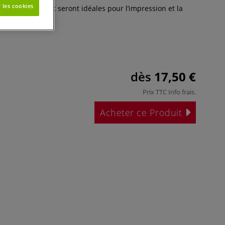
 les cookies
olystyrène blanc seront idéales pour l’impression et la
aquettes.
Plus
dès
17,50 €
Prix TTC
Info frais
.
Acheter ce Produit