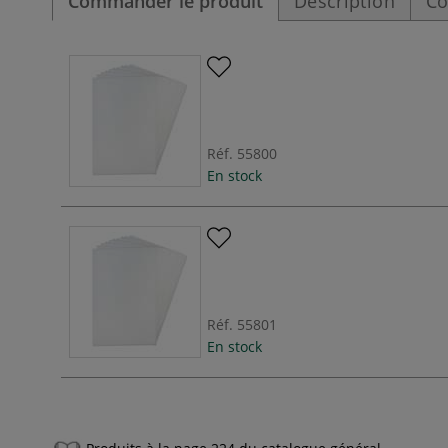
Commander le produit
Description
Co
Réf.
55800
En stock
Réf.
55801
En stock