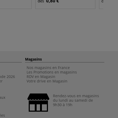
0,80 €
2,6
dès
dès
Magasins
Nos magasins en France
Les Promotions en magasins
nde 202
6
RDV en Magasin
er
Votre drive en Magasin
Rendez-vous en magasins
aux
du lundi au samedi de
9h30 à 19h
ées