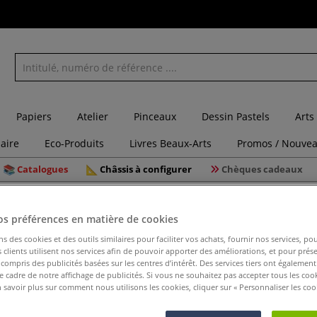
Papiers
Atelier
Pinceaux
Dessin Pastels
Arts
laire
Eco-Produits
Livres Beaux-Arts
Promos / Nouvea
Catalogues
Châssis à configurer
Chèques cadeaux
 de 10 plaques Airplac® CORE
os préférences en matière de cookies
ns des cookies et des outils similaires pour faciliter vos achats, fournir nos services, 
clients utilisent nos services afin de pouvoir apporter des améliorations, et pour prés
y compris des publicités basées sur les centres d’intérêt. Des services tiers ont également
Lot de 10
le cadre de notre affichage de publicités. Si vous ne souhaitez pas accepter tous les coo
 savoir plus sur comment nous utilisons les cookies, cliquer sur « Personnaliser les cook