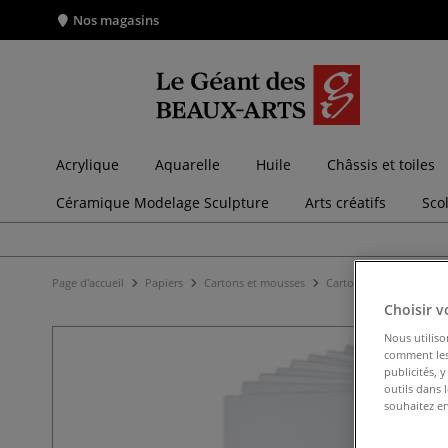
Nos magasins
Acrylique
Aquarelle
Huile
Châssis et toiles
Céramique Modelage Sculpture
Arts créatifs
Sco
Page d'accueil
Papiers
Cartons et mousses
Cartons mousse
Lot
Choisir v
Nous utiliso
comment les 
publicités, 
outils dans 
souhaitez en