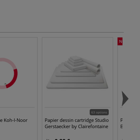
NOUVEAU
63 options
 Koh-I-Noor
Papier dessin cartridge Studio
Peinture 
Gerstaecker by Clairefontaine
Basics