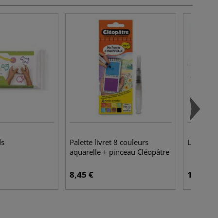
ds
Palette livret 8 couleurs
L'atelier
aquarelle + pinceau Cléopâtre
8,45 €
12,95 €