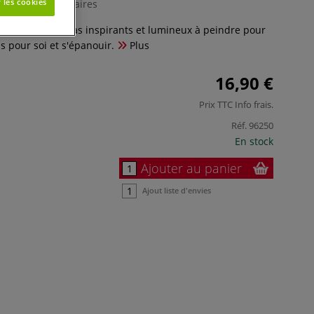
 les cookies
0 Commentaires
tif : des mandalas inspirants et lumineux à peindre pour
 pour soi et s'épanouir.
Plus
16,90 €
Prix TTC
Info frais
.
Réf.
96250
En stock
Ajouter au panier
Ajout liste d'envies