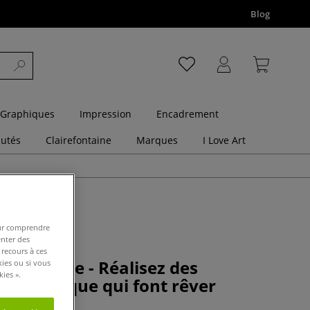
Blog
 Graphiques
Impression
Encadrement
utés
Clairefontaine
Marques
I Love Art
pour comprendre
enter des
 recours à ces
à peindre - Réalisez des
kies ou si vous
ies ».
à l'acrylique qui font rêver