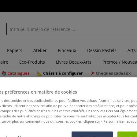
Papiers
Atelier
Pinceaux
Dessin Pastels
Arts
laire
Eco-Produits
Livres Beaux-Arts
Promos / Nouvea
Catalogues
Châssis à configurer
Chèques cadeaux
alas à peindre - Réalisez des tableaux à l'acrylique qui font rêver
os préférences en matière de cookies
ns des cookies et des outils similaires pour faciliter vos achats, fournir nos services, 
clients utilisent nos services afin de pouvoir apporter des améliorations, et pour prés
y compris des publicités basées sur les centres d’intérêt. Des services tiers ont également
Mandalas 
le cadre de notre affichage de publicités. Si vous ne souhaitez pas accepter tous les coo
 savoir plus sur comment nous utilisons les cookies, cliquer sur « Personnaliser les cook
tableaux 