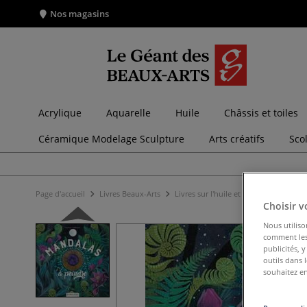
Nos magasins
Acrylique
Aquarelle
Huile
Châssis et toiles
Céramique Modelage Sculpture
Arts créatifs
Sco
Page d'accueil
Livres Beaux-Arts
Livres sur l'huile et l'acrylique
Mand
Choisir v
Nous utiliso
comment les 
publicités, 
outils dans 
souhaitez en