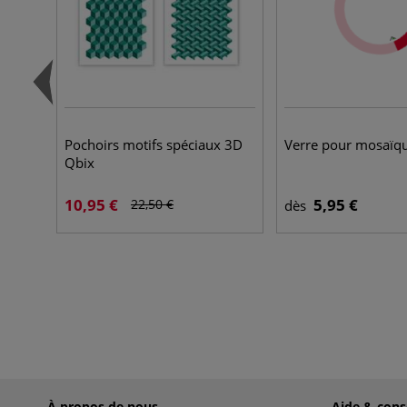
Pochoirs motifs spéciaux 3D
Verre pour mosaïq
Qbix
10,95 €
5,95 €
22,50 €
dès
À propos de nous
Aide & cons