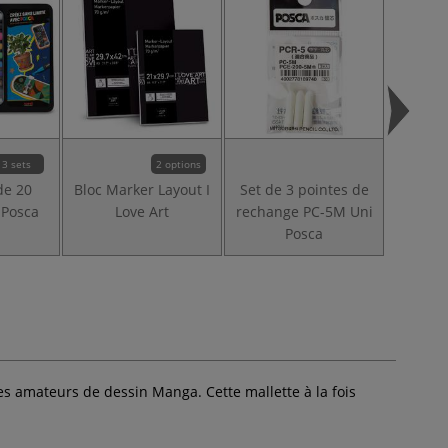
3 sets
2 options
de 20
Bloc Marker Layout I
Set de 3 pointes de
Set de
Posca
Love Art
rechange PC-5M Uni
rechan
Posca
es amateurs de dessin Manga. Cette mallette à la fois