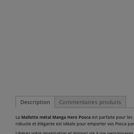
Description
Commentaires produits
La
Mallette métal Manga Hero Posca
est parfaite pour les
robuste et élégante est idéale pour emporter vos Posca par
Libérez votre imagination et donnez vie à vos personnages p