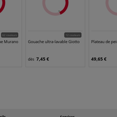
62 couleurs
12 couleurs
ue Murano
Gouache ultra-lavable Giotto
Plateau de pei
7,45 €
49,65 €
dès
eils
Services