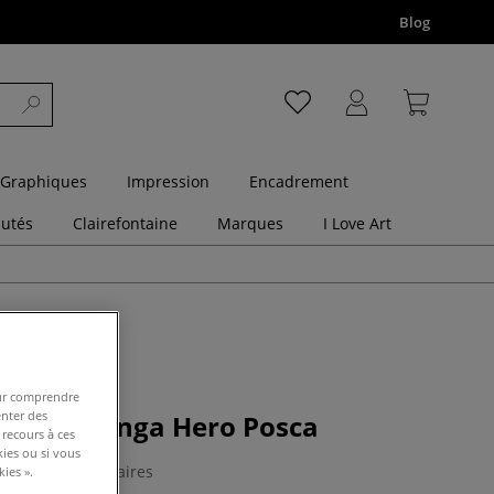
Blog
 Graphiques
Impression
Encadrement
utés
Clairefontaine
Marques
I Love Art
pour comprendre
enter des
 métal Manga Hero Posca
 recours à ces
kies ou si vous
0 Commentaires
ies ».