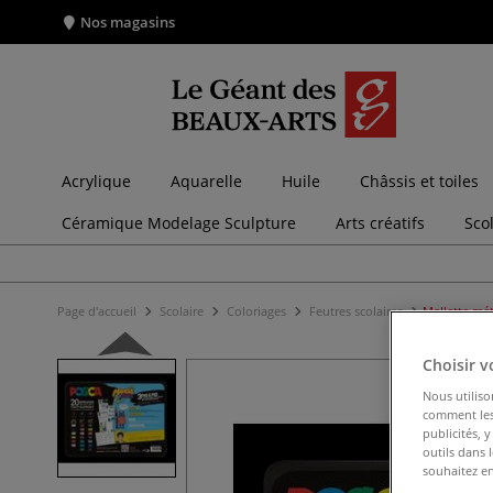
Nos magasins
Acrylique
Aquarelle
Huile
Châssis et toiles
Céramique Modelage Sculpture
Arts créatifs
Sco
Page d'accueil
Scolaire
Coloriages
Feutres scolaires
Mallette mé
Choisir v
Nous utiliso
comment les 
publicités, 
outils dans 
souhaitez en