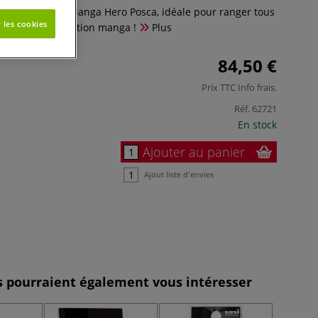
lette en métal Manga Hero Posca, idéale pour ranger tous
 les cookies
stration et de création manga !
Plus
84,50 €
Prix TTC
Info frais
.
Réf.
62721
En stock
Ajouter au panier
Ajout liste d'envies
es pourraient également vous intéresser