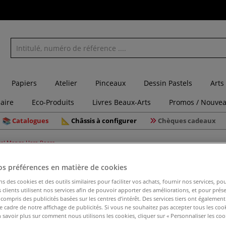
Papiers
Atelier
Pinceaux
Dessin Pastels
Arts
laire
Eco-Produits
Livres Beaux-Arts
Promos / Nouvea
Catalogues
Châssis à configurer
Chèques cadeaux
tal Manga Hero Posca
os préférences en matière de cookies
ns des cookies et des outils similaires pour faciliter vos achats, fournir nos services, 
clients utilisent nos services afin de pouvoir apporter des améliorations, et pour prés
Mallette
y compris des publicités basées sur les centres d’intérêt. Des services tiers ont également
le cadre de notre affichage de publicités. Si vous ne souhaitez pas accepter tous les coo
 savoir plus sur comment nous utilisons les cookies, cliquer sur « Personnaliser les cook