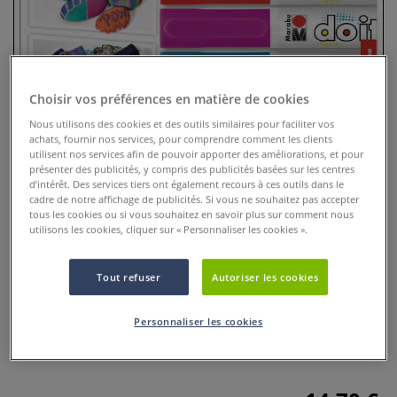
Choisir vos préférences en matière de cookies
Nous utilisons des cookies et des outils similaires pour faciliter vos
achats, fournir nos services, pour comprendre comment les clients
utilisent nos services afin de pouvoir apporter des améliorations, et pour
présenter des publicités, y compris des publicités basées sur les centres
d’intérêt. Des services tiers ont également recours à ces outils dans le
cadre de notre affichage de publicités. Si vous ne souhaitez pas accepter
Lot de 6 marqueurs Do It Matt
tous les cookies ou si vous souhaitez en savoir plus sur comment nous
utilisons les cookies, cliquer sur « Personnaliser les cookies ».
Craft Marabu
Tout refuser
Autoriser les cookies
0 Commentaires
6 couleurs vives (Jaune, Orange, Rouge, Rose, Bleu, Vert) en
Personnaliser les cookies
marqueurs acryliques à base d’eau. Pointe ronde 2-3 mm,
séchage rapide, sans pompage.
Plus