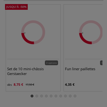
JUSQU'À -50%
3 options
12 c
Set de 10 mini-châssis
Fun liner paillettes
Gerstaecker
8,75 €
4,35 €
dès
17,50 €