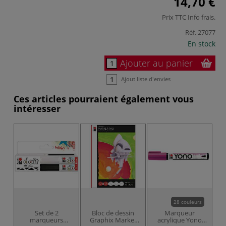
14,70 €
Prix TTC
Info frais
.
Réf.
27077
En stock
Ajouter au panier
Ajout liste d'envies
Ces articles pourraient également vous
intéresser
28 couleurs
Set de 2
Bloc de dessin
Marqueur
S
marqueurs
Graphix Marker
acrylique Yono