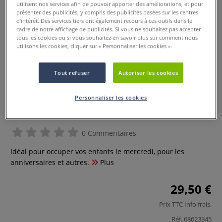
utilisent nos services afin de pouvoir apporter des améliorations, et pour
présenter des publicités, y compris des publicités basées sur les centres
d’intérêt. Des services tiers ont également recours à ces outils dans le
cadre de notre affichage de publicités. Si vous ne souhaitez pas accepter
tous les cookies ou si vous souhaitez en savoir plus sur comment nous
utilisons les cookies, cliquer sur « Personnaliser les cookies ».
Tout refuser
Autoriser les cookies
Personnaliser les cookies
Lot de 250 fils scoubidou
0 Commentaires
Idéal pour occuper vos enfants le mercredi, pour les
anniversaires et autres.
Plus
29,50 €
Prix TTC
Info frais
.
Réf.
68623345