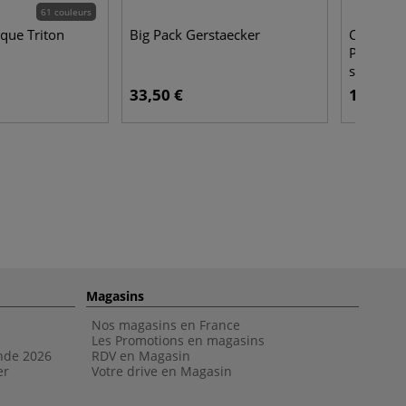
61 couleurs
ique Triton
Big Pack Gerstaecker
Coffret d
Paris tec
sanguine
33,50 €
13,95 €
Magasins
Nos magasins en France
Les Promotions en magasins
nde 202
6
RDV en Magasin
er
Votre drive en Magasin