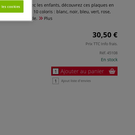
s de bricolage avec les enfants, découvrez ces plaques en
 les cookies
e lot comprend 10 coloris : blanc, noir, bleu, vert, rose,
é, chair et lavande.
Plus
30,50 €
Prix TTC
Info frais
.
Réf.
45108
En stock
Ajouter au panier
Ajout liste d'envies