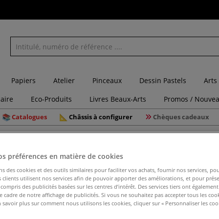
Papiers
Atelier
Pinceaux
Dessin Pastels
Arts
laire
Eco-Produits
Livres Beaux-Arts
Promos / Nouvea
Catalogues
Châssis à configurer
Chèques cadeaux
 plaques couleurs Crepla
os préférences en matière de cookies
ns des cookies et des outils similaires pour faciliter vos achats, fournir nos services, 
clients utilisent nos services afin de pouvoir apporter des améliorations, et pour prés
Lot de 10
y compris des publicités basées sur les centres d’intérêt. Des services tiers ont également
le cadre de notre affichage de publicités. Si vous ne souhaitez pas accepter tous les coo
 savoir plus sur comment nous utilisons les cookies, cliquer sur « Personnaliser les cook