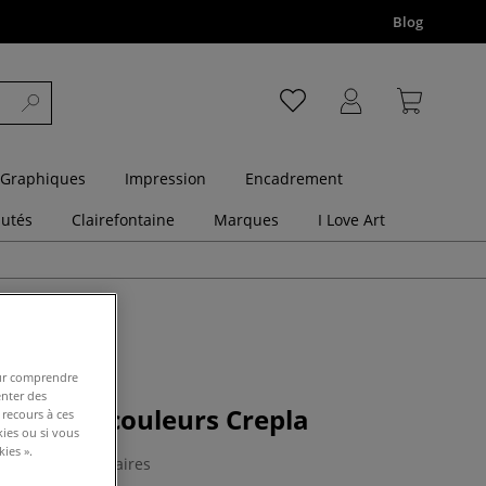
Blog
 Graphiques
Impression
Encadrement
utés
Clairefontaine
Marques
I Love Art
pour comprendre
enter des
 plaques couleurs Crepla
 recours à ces
kies ou si vous
ies ».
0 Commentaires