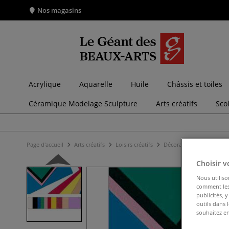
Nos magasins
Acrylique
Aquarelle
Huile
Châssis et toiles
Céramique Modelage Sculpture
Arts créatifs
Sco
Page d'accueil
Arts créatifs
Loisirs créatifs
Décoration
Lot de 10
Choisir v
Nous utiliso
comment les 
publicités, 
outils dans 
souhaitez en