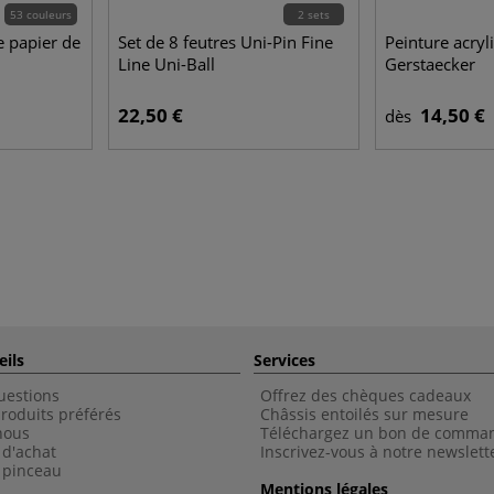
53 couleurs
2 sets
e papier de
Set de 8 feutres Uni-Pin Fine
Peinture acryl
Line Uni-Ball
Gerstaecker
22,50 €
14,50 €
dès
eils
Services
uestions
Offrez des chèques cadeaux
roduits préférés
Châssis entoilés sur mesure
nous
Téléchargez un bon de comma
 d'achat
Inscrivez-vous à notre newslett
 pinceau
Mentions légales