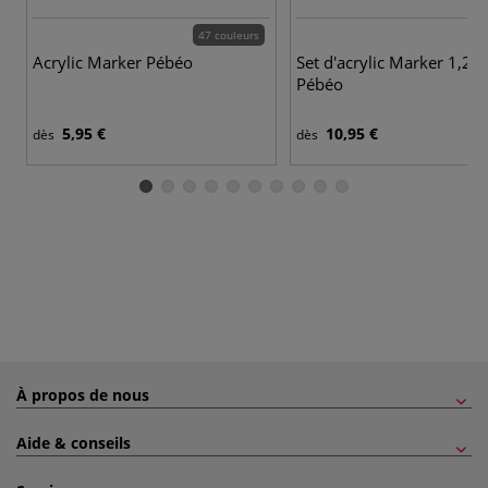
47 couleurs
7
Acrylic Marker Pébéo
Set d'acrylic Marker 1,2
Pébéo
5,95 €
10,95 €
dès
dès
À propos de nous
Aide & conseils