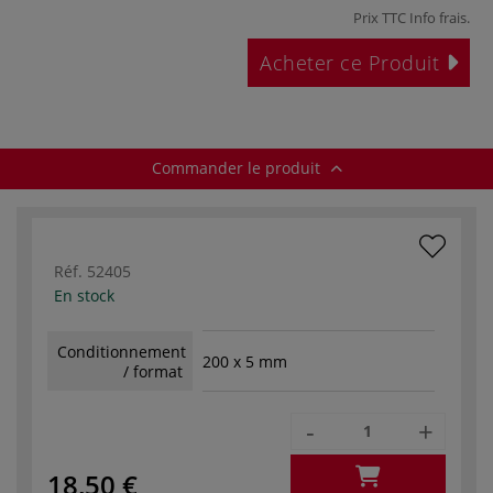
Prix TTC
Info frais
.
Acheter ce Produit
Commander le produit
Réf.
52405
En stock
Conditionnement
200 x 5 mm
/ format
-
+
18,50 €