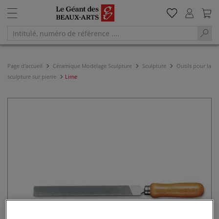
Page d'accueil
Céramique Modelage Sculpture
Sculpture
Outils pour la
sculpture sur pierre
Lime