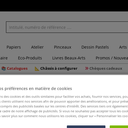
Papiers
Atelier
Pinceaux
Dessin Pastels
Arts
laire
Eco-Produits
Livres Beaux-Arts
Promos / Nouvea
Catalogues
Châssis à configurer
Chèques cadeaux
ur l'acrylique
Liant acrylique Sennelier
os préférences en matière de cookies
ns des cookies et des outils similaires pour faciliter vos achats, fournir nos services, 
clients utilisent nos services afin de pouvoir apporter des améliorations, et pour prés
y compris des publicités basées sur les centres d’intérêt. Des services tiers ont également
Liant acr
le cadre de notre affichage de publicités. Si vous ne souhaitez pas accepter tous les coo
 savoir plus sur comment nous utilisons les cookies, cliquer sur « Personnaliser les cook