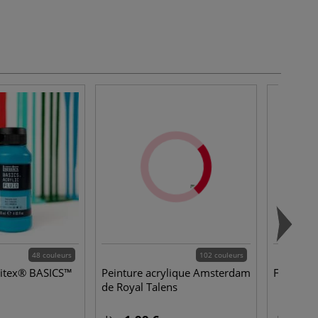
48 couleurs
102 couleurs
uitex® BASICS™
Peinture acrylique Amsterdam
Fond abs
de Royal Talens