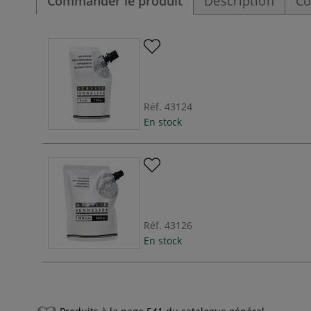
Commander le produit
Description
Co
Réf.
43124
En stock
Réf.
43126
En stock