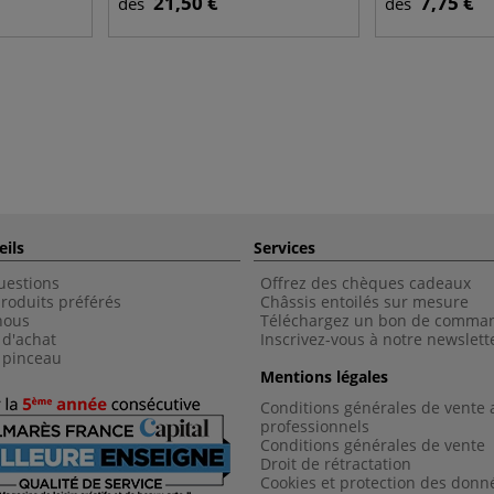
21,50 €
7,75 €
dès
dès
eils
Services
uestions
Offrez des chèques cadeaux
roduits préférés
Châssis entoilés sur mesure
nous
Téléchargez un bon de comma
 d'achat
Inscrivez-vous à notre newslett
 pinceau
Mentions légales
Conditions générales de vente 
professionnels
Conditions générales de vent
e
Droit de rétractation
Cookies et protection des donn