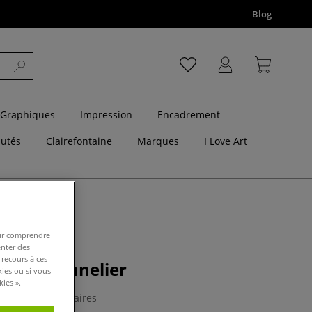
Blog
 Graphiques
Impression
Encadrement
utés
Clairefontaine
Marques
I Love Art
pour comprendre
enter des
 recours à ces
ylique Sennelier
kies ou si vous
ies ».
0 Commentaires