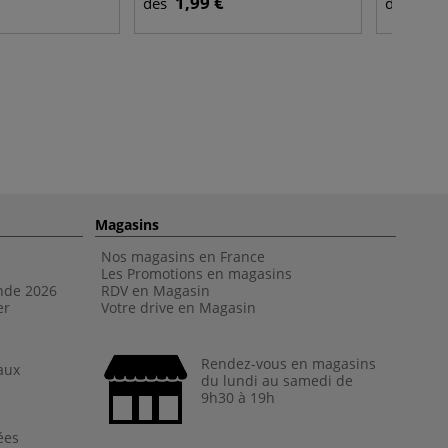
1,99 €
26,
dès
dès
Magasins
Nos magasins en France
Les Promotions en magasins
nde 202
6
RDV en Magasin
er
Votre drive en Magasin
Rendez-vous en magasins
aux
du lundi au samedi de
9h30 à 19h
ées