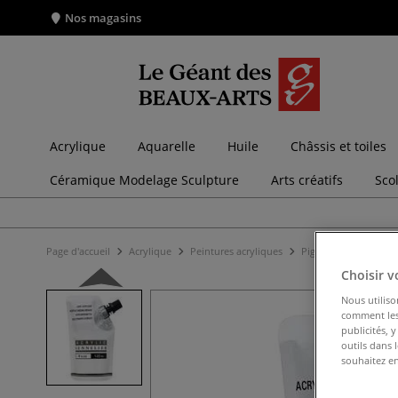
Nos magasins
Acrylique
Aquarelle
Huile
Châssis et toiles
Céramique Modelage Sculpture
Arts créatifs
Sco
Page d'accueil
Acrylique
Peintures acryliques
Pigments et liants po
Choisir v
Nous utiliso
comment les 
publicités, 
outils dans 
souhaitez en