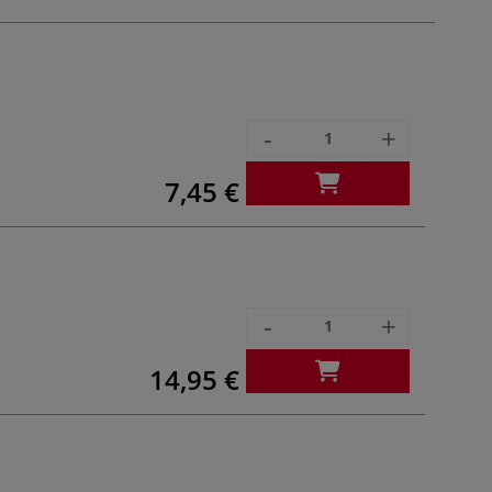
-
+
7,45 €
-
+
14,95 €